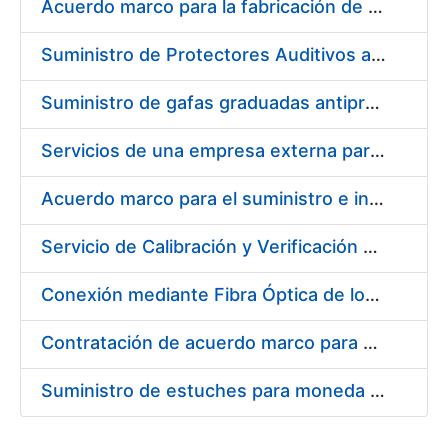
Acuerdo marco para la fabricación de piezas
Suministro de Protectores Auditivos a medida para las personas trabajadoras de los Centros de Trabajo de Madrid y Burgos
Suministro de gafas graduadas antiproyecciones para los trabajadores de la FNMT-RCM en los centros de trabajo de Madrid y Burgos
Servicios de una empresa externa para el asesoramiento y resolución de los recursos de alzada que se presentan relacionados con procesos de selección para la FNMT-RCM
Acuerdo marco para el suministro e instalación de persianas, estores y otros complementos
Servicio de Calibración y Verificación Externa de los Equipos de Medición del Servicio de Prevención de la FNMT-RCM
Conexión mediante Fibra Óptica de los Centros de Proceso de Datos (CPDs) de las sedes de la FNMT-RCM de Burgos y Madrid
Contratación de acuerdo marco para el Suministro de Material de Electricidad para la Fábrica Nacional de Moneda y Timbre-Real Casa de la Moneda en su centro de trabajo de Burgos
Suministro de estuches para moneda de 30 €