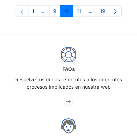
1
...
9
10
11
...
19
Página
Páginas intermedias Use TAB para despl
Página
Página
Página
Páginas intermedias
Página
FAQs
Resuelve tus dudas referentes a los diferentes
procesos implicados en nuestra web