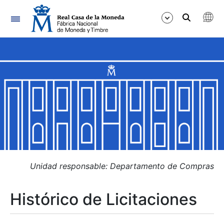
Navegación
Mostrar/Ocultar
Mostrar/Ocultar
Mostrar/Ocultar
Mostrar/Ocultar
Mostrar/Ocultar
Unidad responsable: Departamento de Compras
Histórico de Licitaciones
Mostrar/Ocultar