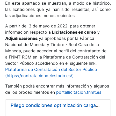
En este apartado se muestran, a modo de histórico,
las licitaciones que ya han sido resueltas, así como
Mostrar/Ocultar
las adjudicaciones menos recientes:
Mostrar/Ocultar
A partir del 3 de mayo de 2022, para obtener
información respecto a
Mostrar/Ocultar
Licitaciones en curso
y
Adjudicaciones
ya aprobadas por la Fábrica
Nacional de Moneda y Timbre - Real Casa de la
Moneda, puede acceder al perfil del contratante del
a FNMT-RCM en la Plataforma de Contratación del
Sector Público accediendo en el siguiente link:
Plataforma de Contratación del Sector Público
(https://contrataciondelestado.es/)
También podrá encontrar más información y algunos
de los procedimientos en
portallicitacion.fnmt.es
Mostrar/Ocultar
Pliego condiciones optimización cargas compras firmado