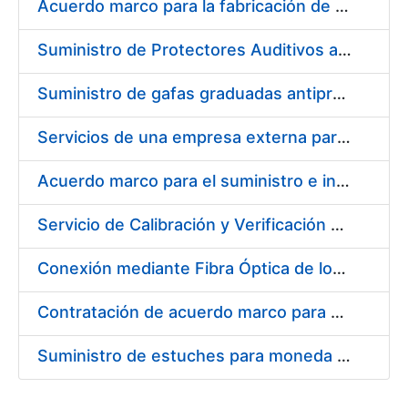
Acuerdo marco para la fabricación de piezas
Suministro de Protectores Auditivos a medida para las personas trabajadoras de los Centros de Trabajo de Madrid y Burgos
Suministro de gafas graduadas antiproyecciones para los trabajadores de la FNMT-RCM en los centros de trabajo de Madrid y Burgos
Servicios de una empresa externa para el asesoramiento y resolución de los recursos de alzada que se presentan relacionados con procesos de selección para la FNMT-RCM
Acuerdo marco para el suministro e instalación de persianas, estores y otros complementos
Servicio de Calibración y Verificación Externa de los Equipos de Medición del Servicio de Prevención de la FNMT-RCM
Conexión mediante Fibra Óptica de los Centros de Proceso de Datos (CPDs) de las sedes de la FNMT-RCM de Burgos y Madrid
Contratación de acuerdo marco para el Suministro de Material de Electricidad para la Fábrica Nacional de Moneda y Timbre-Real Casa de la Moneda en su centro de trabajo de Burgos
Suministro de estuches para moneda de 30 €