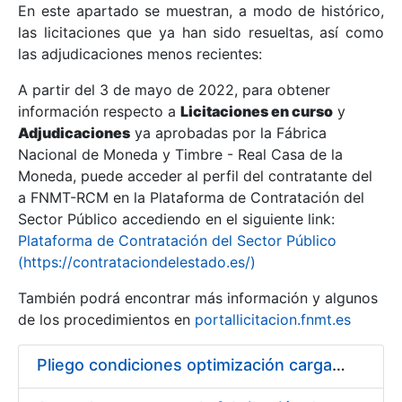
En este apartado se muestran, a modo de histórico,
las licitaciones que ya han sido resueltas, así como
Mostrar/Ocultar
las adjudicaciones menos recientes:
Mostrar/Ocultar
A partir del 3 de mayo de 2022, para obtener
información respecto a
Mostrar/Ocultar
Licitaciones en curso
y
Adjudicaciones
ya aprobadas por la Fábrica
Nacional de Moneda y Timbre - Real Casa de la
Moneda, puede acceder al perfil del contratante del
a FNMT-RCM en la Plataforma de Contratación del
Sector Público accediendo en el siguiente link:
Plataforma de Contratación del Sector Público
(https://contrataciondelestado.es/)
También podrá encontrar más información y algunos
de los procedimientos en
portallicitacion.fnmt.es
Mostrar/Ocultar
Pliego condiciones optimización cargas compras firmado