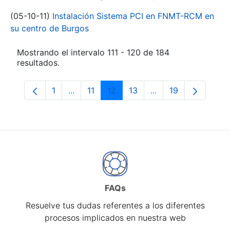
(05-10-11)
Instalación Sistema PCI en FNMT-RCM en
su centro de Burgos
Mostrando el intervalo 111 - 120 de 184
resultados.
1
...
11
12
13
...
19
Página
Páginas intermedias Use TAB para despl
Página
Página
Página
Páginas intermedia
Página
FAQs
Resuelve tus dudas referentes a los diferentes
procesos implicados en nuestra web