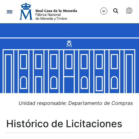
Navegación
Mostrar/Ocultar
Mostrar/Ocultar
Mostrar/Ocultar
Mostrar/Ocultar
Mostrar/Ocultar
Unidad responsable: Departamento de Compras
Histórico de Licitaciones
Mostrar/Ocultar