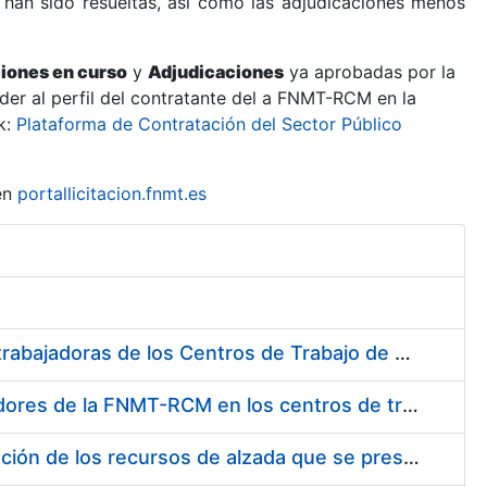
 han sido resueltas, así como las adjudicaciones menos
ciones en curso
y
Adjudicaciones
ya aprobadas por la
er al perfil del contratante del a FNMT-RCM en la
k:
Plataforma de Contratación del Sector Público
en
portallicitacion.fnmt.es
Suministro de Protectores Auditivos a medida para las personas trabajadoras de los Centros de Trabajo de Madrid y Burgos
Suministro de gafas graduadas antiproyecciones para los trabajadores de la FNMT-RCM en los centros de trabajo de Madrid y Burgos
Servicios de una empresa externa para el asesoramiento y resolución de los recursos de alzada que se presentan relacionados con procesos de selección para la FNMT-RCM