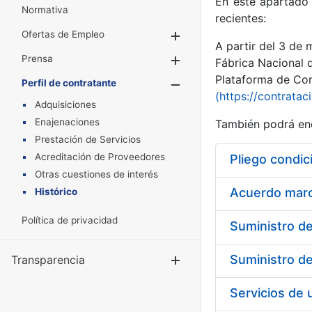
En este apartado 
Normativa
recientes:
Ofertas de Empleo
Mostrar/Ocultar
A partir del 3 de
Prensa
Mostrar/Ocultar
Fábrica Nacional 
Plataforma de Cont
Perfil de contratante
Mostrar/Oculta
(https://contratac
Adquisiciones
Enajenaciones
También podrá enc
Prestación de Servicios
Acreditación de Proveedores
Pliego condic
Otras cuestiones de interés
Acuerdo marco
Histórico
Política de privacidad
Transparencia
Mostrar/Ocul