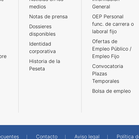
medios
General
Notas de prensa
OEP Personal
func. de carrera o
Dossieres
laboral fijo
disponibles
Ofertas de
Identidad
Empleo Público /
corporativa
bre
Empleo Fijo
Historia de la
Convocatoria
Peseta
Plazas
Temporales
Bolsa de empleo
ecuentes
Contacto
Aviso legal
Política 