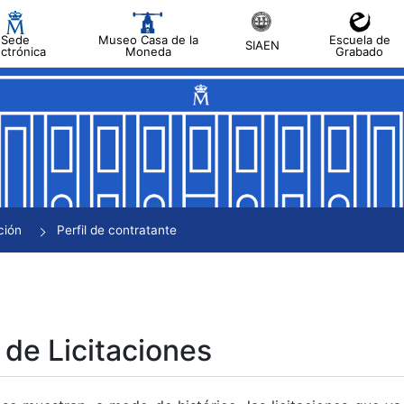
Sede
Museo Casa de la
Escuela de
SIAEN
ectrónica
Moneda
Grabado
tar
tar
tar
tar
ción
Perfil de contratante
tar
 de Licitaciones