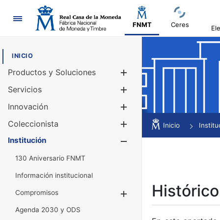
Navegación
FNMT
Ceres
El
INICIO
Productos y Soluciones
Mostrar/Ocul
Servicios
Mostrar/Ocul
Innovación
Mostrar/Ocul
Coleccionista
Mostrar/Ocul
Inicio
Institu
Institución
Mostrar/Ocul
130 Aniversario FNMT
Información institucional
Histórico
Compromisos
Mostrar/Ocultar
Agenda 2030 y ODS