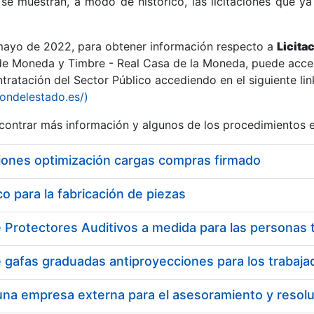
se muestran, a modo de histórico, las licitaciones que ya
 mayo de 2022, para obtener información respecto a
Licita
de Moneda y Timbre - Real Casa de la Moneda, puede acced
ratación del Sector Público accediendo en el siguiente lin
r
iondelestado.es/)
ontrar más información y algunos de los procedimientos 
iones optimización cargas compras firmado
 para la fabricación de piezas
tar