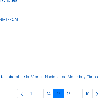
(3 lotes)
a FNMT-RCM
ortal laboral de la Fábrica Nacional de Moneda y Timbre-
1
...
14
15
16
...
19
Página
Páginas intermedias Use TAB para de
Página
Página
Página
Páginas interme
Página