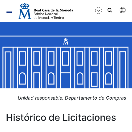
Navegación
Mostrar/Ocultar
Mostrar/Ocultar
Mostrar/Ocultar
Mostrar/Ocultar
Mostrar/Ocultar
Unidad responsable: Departamento de Compras
Histórico de Licitaciones
Mostrar/Ocultar