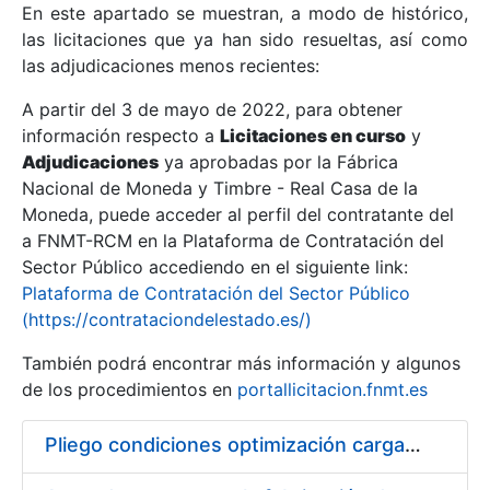
En este apartado se muestran, a modo de histórico,
las licitaciones que ya han sido resueltas, así como
Mostrar/Ocultar
las adjudicaciones menos recientes:
Mostrar/Ocultar
A partir del 3 de mayo de 2022, para obtener
información respecto a
Mostrar/Ocultar
Licitaciones en curso
y
Adjudicaciones
ya aprobadas por la Fábrica
Nacional de Moneda y Timbre - Real Casa de la
Moneda, puede acceder al perfil del contratante del
a FNMT-RCM en la Plataforma de Contratación del
Sector Público accediendo en el siguiente link:
Plataforma de Contratación del Sector Público
(https://contrataciondelestado.es/)
También podrá encontrar más información y algunos
de los procedimientos en
portallicitacion.fnmt.es
Mostrar/Ocultar
Pliego condiciones optimización cargas compras firmado