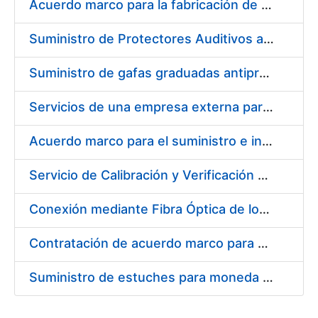
Acuerdo marco para la fabricación de piezas
Suministro de Protectores Auditivos a medida para las personas trabajadoras de los Centros de Trabajo de Madrid y Burgos
Suministro de gafas graduadas antiproyecciones para los trabajadores de la FNMT-RCM en los centros de trabajo de Madrid y Burgos
Servicios de una empresa externa para el asesoramiento y resolución de los recursos de alzada que se presentan relacionados con procesos de selección para la FNMT-RCM
Acuerdo marco para el suministro e instalación de persianas, estores y otros complementos
Servicio de Calibración y Verificación Externa de los Equipos de Medición del Servicio de Prevención de la FNMT-RCM
Conexión mediante Fibra Óptica de los Centros de Proceso de Datos (CPDs) de las sedes de la FNMT-RCM de Burgos y Madrid
Contratación de acuerdo marco para el Suministro de Material de Electricidad para la Fábrica Nacional de Moneda y Timbre-Real Casa de la Moneda en su centro de trabajo de Burgos
Suministro de estuches para moneda de 30 €