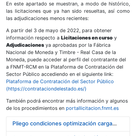
En este apartado se muestran, a modo de histórico,
las licitaciones que ya han sido resueltas, así como
Mostrar/Ocultar
las adjudicaciones menos recientes:
Mostrar/Ocultar
A partir del 3 de mayo de 2022, para obtener
información respecto a
Mostrar/Ocultar
Licitaciones en curso
y
Adjudicaciones
ya aprobadas por la Fábrica
Nacional de Moneda y Timbre - Real Casa de la
Moneda, puede acceder al perfil del contratante del
a FNMT-RCM en la Plataforma de Contratación del
Sector Público accediendo en el siguiente link:
Plataforma de Contratación del Sector Público
(https://contrataciondelestado.es/)
También podrá encontrar más información y algunos
de los procedimientos en
portallicitacion.fnmt.es
Mostrar/Ocultar
Pliego condiciones optimización cargas compras firmado