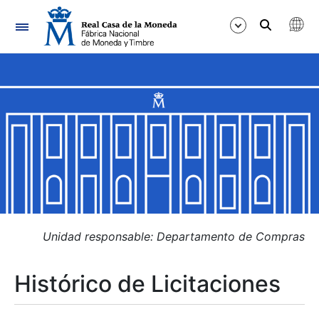
Navegación
Mostrar/Ocultar
Mostrar/Ocultar
Mostrar/Ocultar
Mostrar/Ocultar
Mostrar/Ocultar
Unidad responsable: Departamento de Compras
Histórico de Licitaciones
Mostrar/Ocultar