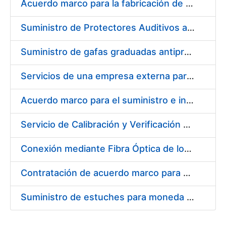
Acuerdo marco para la fabricación de piezas
Suministro de Protectores Auditivos a medida para las personas trabajadoras de los Centros de Trabajo de Madrid y Burgos
Suministro de gafas graduadas antiproyecciones para los trabajadores de la FNMT-RCM en los centros de trabajo de Madrid y Burgos
Servicios de una empresa externa para el asesoramiento y resolución de los recursos de alzada que se presentan relacionados con procesos de selección para la FNMT-RCM
Acuerdo marco para el suministro e instalación de persianas, estores y otros complementos
Servicio de Calibración y Verificación Externa de los Equipos de Medición del Servicio de Prevención de la FNMT-RCM
Conexión mediante Fibra Óptica de los Centros de Proceso de Datos (CPDs) de las sedes de la FNMT-RCM de Burgos y Madrid
Contratación de acuerdo marco para el Suministro de Material de Electricidad para la Fábrica Nacional de Moneda y Timbre-Real Casa de la Moneda en su centro de trabajo de Burgos
Suministro de estuches para moneda de 30 €