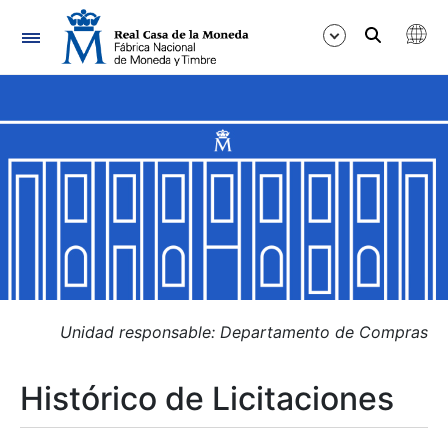
Navegación
Mostrar/Ocultar
Mostrar/Ocultar
Mostrar/Ocultar
Mostrar/Ocultar
Mostrar/Ocultar
Unidad responsable: Departamento de Compras
Histórico de Licitaciones
Mostrar/Ocultar