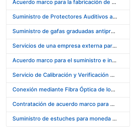
Acuerdo marco para la fabricación de piezas
Suministro de Protectores Auditivos a medida para las personas trabajadoras de los Centros de Trabajo de Madrid y Burgos
Suministro de gafas graduadas antiproyecciones para los trabajadores de la FNMT-RCM en los centros de trabajo de Madrid y Burgos
Servicios de una empresa externa para el asesoramiento y resolución de los recursos de alzada que se presentan relacionados con procesos de selección para la FNMT-RCM
Acuerdo marco para el suministro e instalación de persianas, estores y otros complementos
Servicio de Calibración y Verificación Externa de los Equipos de Medición del Servicio de Prevención de la FNMT-RCM
Conexión mediante Fibra Óptica de los Centros de Proceso de Datos (CPDs) de las sedes de la FNMT-RCM de Burgos y Madrid
Contratación de acuerdo marco para el Suministro de Material de Electricidad para la Fábrica Nacional de Moneda y Timbre-Real Casa de la Moneda en su centro de trabajo de Burgos
Suministro de estuches para moneda de 30 €