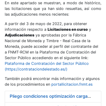
En este apartado se muestran, a modo de histórico,
las licitaciones que ya han sido resueltas, así como
Mostrar/Ocultar
las adjudicaciones menos recientes:
Mostrar/Ocultar
A partir del 3 de mayo de 2022, para obtener
información respecto a
Mostrar/Ocultar
Licitaciones en curso
y
Adjudicaciones
ya aprobadas por la Fábrica
Nacional de Moneda y Timbre - Real Casa de la
Moneda, puede acceder al perfil del contratante del
a FNMT-RCM en la Plataforma de Contratación del
Sector Público accediendo en el siguiente link:
Plataforma de Contratación del Sector Público
(https://contrataciondelestado.es/)
También podrá encontrar más información y algunos
de los procedimientos en
portallicitacion.fnmt.es
Mostrar/Ocultar
Pliego condiciones optimización cargas compras firmado