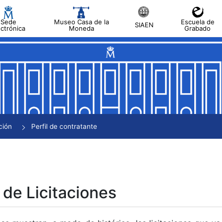
Sede
Museo Casa de la
Escuela de
SIAEN
ectrónica
Moneda
Grabado
tar
tar
tar
tar
ción
Perfil de contratante
tar
 de Licitaciones