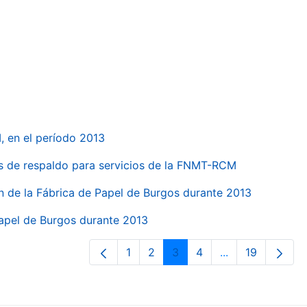
, en el período 2013
s de respaldo para servicios de la FNMT-RCM
n de la Fábrica de Papel de Burgos durante 2013
Papel de Burgos durante 2013
1
2
3
4
...
19
Página
Página
Página
Página
Páginas interme
Página