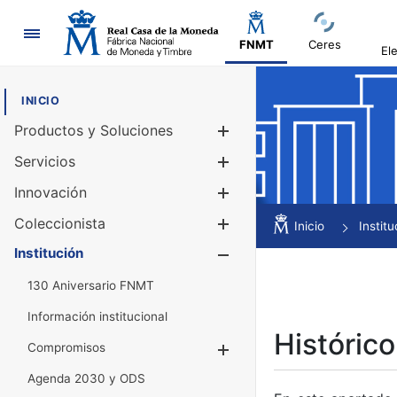
Navegación
FNMT
Ceres
El
INICIO
Productos y Soluciones
Mostrar/Ocul
Servicios
Mostrar/Ocul
Innovación
Mostrar/Ocul
Coleccionista
Mostrar/Ocul
Inicio
Institu
Institución
Mostrar/Ocul
130 Aniversario FNMT
Información institucional
Histórico
Compromisos
Mostrar/Ocultar
Agenda 2030 y ODS