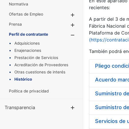
En este apartado 
Normativa
recientes:
Ofertas de Empleo
Mostrar/Ocultar
A partir del 3 de
Prensa
Mostrar/Ocultar
Fábrica Nacional 
Plataforma de Cont
Perfil de contratante
Mostrar/Oculta
(https://contratac
Adquisiciones
Enajenaciones
También podrá enc
Prestación de Servicios
Acreditación de Proveedores
Pliego condic
Otras cuestiones de interés
Acuerdo marco
Histórico
Política de privacidad
Transparencia
Mostrar/Ocul