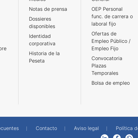
Notas de prensa
OEP Personal
func. de carrera o
Dossieres
laboral fijo
disponibles
Ofertas de
Identidad
Empleo Público /
corporativa
bre
Empleo Fijo
Historia de la
Convocatoria
Peseta
Plazas
Temporales
Bolsa de empleo
ecuentes
Contacto
Aviso legal
Política 