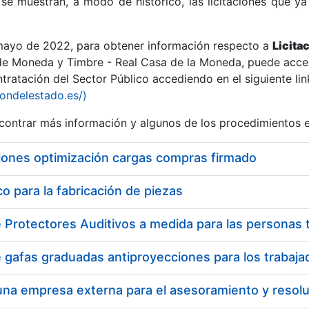
se muestran, a modo de histórico, las licitaciones que ya
 mayo de 2022, para obtener información respecto a
Licita
de Moneda y Timbre - Real Casa de la Moneda, puede acced
ratación del Sector Público accediendo en el siguiente lin
r
iondelestado.es/)
ontrar más información y algunos de los procedimientos 
iones optimización cargas compras firmado
 para la fabricación de piezas
tar