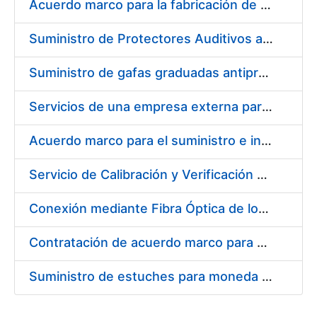
Acuerdo marco para la fabricación de piezas
Suministro de Protectores Auditivos a medida para las personas trabajadoras de los Centros de Trabajo de Madrid y Burgos
Suministro de gafas graduadas antiproyecciones para los trabajadores de la FNMT-RCM en los centros de trabajo de Madrid y Burgos
Servicios de una empresa externa para el asesoramiento y resolución de los recursos de alzada que se presentan relacionados con procesos de selección para la FNMT-RCM
Acuerdo marco para el suministro e instalación de persianas, estores y otros complementos
Servicio de Calibración y Verificación Externa de los Equipos de Medición del Servicio de Prevención de la FNMT-RCM
Conexión mediante Fibra Óptica de los Centros de Proceso de Datos (CPDs) de las sedes de la FNMT-RCM de Burgos y Madrid
Contratación de acuerdo marco para el Suministro de Material de Electricidad para la Fábrica Nacional de Moneda y Timbre-Real Casa de la Moneda en su centro de trabajo de Burgos
Suministro de estuches para moneda de 30 €