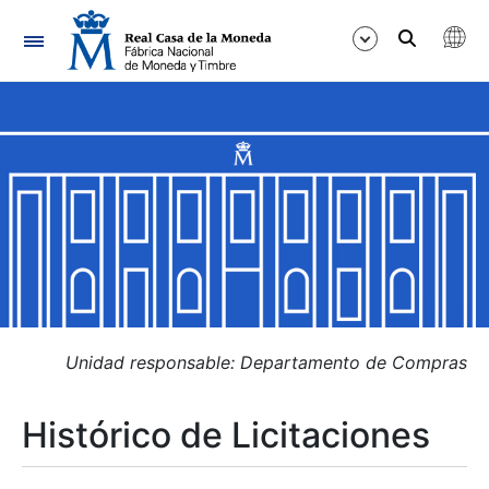
Navegación
Mostrar/Ocultar
Mostrar/Ocultar
Mostrar/Ocultar
Mostrar/Ocultar
Mostrar/Ocultar
Unidad responsable: Departamento de Compras
Histórico de Licitaciones
Mostrar/Ocultar