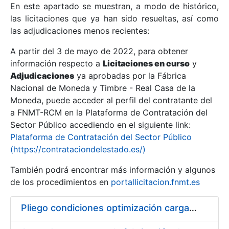
En este apartado se muestran, a modo de histórico,
las licitaciones que ya han sido resueltas, así como
Mostrar/Ocultar
las adjudicaciones menos recientes:
Mostrar/Ocultar
A partir del 3 de mayo de 2022, para obtener
información respecto a
Mostrar/Ocultar
Licitaciones en curso
y
Adjudicaciones
ya aprobadas por la Fábrica
Nacional de Moneda y Timbre - Real Casa de la
Moneda, puede acceder al perfil del contratante del
a FNMT-RCM en la Plataforma de Contratación del
Sector Público accediendo en el siguiente link:
Plataforma de Contratación del Sector Público
(https://contrataciondelestado.es/)
También podrá encontrar más información y algunos
de los procedimientos en
portallicitacion.fnmt.es
Mostrar/Ocultar
Pliego condiciones optimización cargas compras firmado