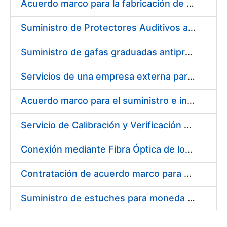
Acuerdo marco para la fabricación de piezas
Suministro de Protectores Auditivos a medida para las personas trabajadoras de los Centros de Trabajo de Madrid y Burgos
Suministro de gafas graduadas antiproyecciones para los trabajadores de la FNMT-RCM en los centros de trabajo de Madrid y Burgos
Servicios de una empresa externa para el asesoramiento y resolución de los recursos de alzada que se presentan relacionados con procesos de selección para la FNMT-RCM
Acuerdo marco para el suministro e instalación de persianas, estores y otros complementos
Servicio de Calibración y Verificación Externa de los Equipos de Medición del Servicio de Prevención de la FNMT-RCM
Conexión mediante Fibra Óptica de los Centros de Proceso de Datos (CPDs) de las sedes de la FNMT-RCM de Burgos y Madrid
Contratación de acuerdo marco para el Suministro de Material de Electricidad para la Fábrica Nacional de Moneda y Timbre-Real Casa de la Moneda en su centro de trabajo de Burgos
Suministro de estuches para moneda de 30 €