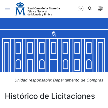
Navegación
Mostrar/Ocultar
Mostrar/Ocultar
Mostrar/Ocultar
Mostrar/Ocultar
Mostrar/Ocultar
Unidad responsable: Departamento de Compras
Histórico de Licitaciones
Mostrar/Ocultar