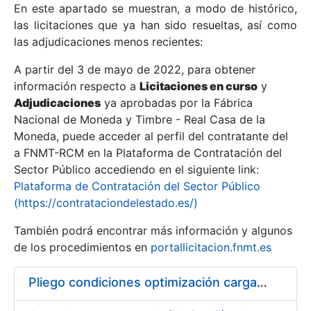
En este apartado se muestran, a modo de histórico,
las licitaciones que ya han sido resueltas, así como
Mostrar/Ocultar
las adjudicaciones menos recientes:
Mostrar/Ocultar
A partir del 3 de mayo de 2022, para obtener
información respecto a
Mostrar/Ocultar
Licitaciones en curso
y
Adjudicaciones
ya aprobadas por la Fábrica
Nacional de Moneda y Timbre - Real Casa de la
Moneda, puede acceder al perfil del contratante del
a FNMT-RCM en la Plataforma de Contratación del
Sector Público accediendo en el siguiente link:
Plataforma de Contratación del Sector Público
(https://contrataciondelestado.es/)
También podrá encontrar más información y algunos
de los procedimientos en
portallicitacion.fnmt.es
Mostrar/Ocultar
Pliego condiciones optimización cargas compras firmado