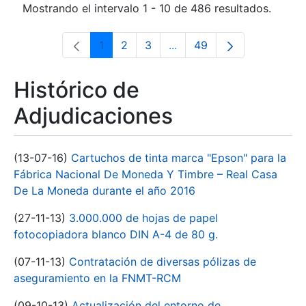
Mostrando el intervalo 1 - 10 de 486 resultados.
1
2
3
...
49
Página
Página
Página
Páginas intermedias Use 
Página
Histórico de
Adjudicaciones
(13-07-16)
Cartuchos de tinta marca "Epson" para la
Fábrica Nacional De Moneda Y Timbre – Real Casa
De La Moneda durante el año 2016
(27-11-13)
3.000.000 de hojas de papel
fotocopiadora blanco DIN A-4 de 80 g.
(07-11-13)
Contratación de diversas pólizas de
aseguramiento en la FNMT-RCM
(09-10-13)
Actualización del entorno de