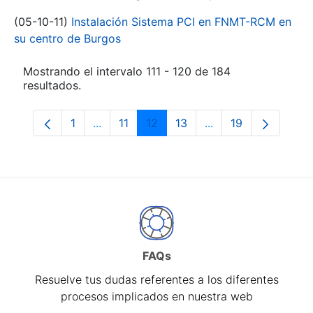
(05-10-11)
Instalación Sistema PCI en FNMT-RCM en
su centro de Burgos
Mostrando el intervalo 111 - 120 de 184
resultados.
1
...
11
12
13
...
19
Página
Páginas intermedias Use TAB para despl
Página
Página
Página
Páginas intermedia
Página
FAQs
Resuelve tus dudas referentes a los diferentes
procesos implicados en nuestra web