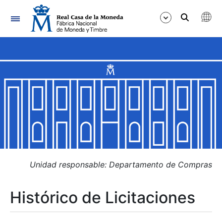
Navegación
Mostrar/Ocultar
Mostrar/Ocultar
Mostrar/Ocultar
Mostrar/Ocultar
Mostrar/Ocultar
Unidad responsable: Departamento de Compras
Histórico de Licitaciones
Mostrar/Ocultar