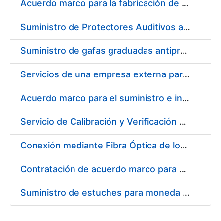
Acuerdo marco para la fabricación de piezas
Suministro de Protectores Auditivos a medida para las personas trabajadoras de los Centros de Trabajo de Madrid y Burgos
Suministro de gafas graduadas antiproyecciones para los trabajadores de la FNMT-RCM en los centros de trabajo de Madrid y Burgos
Servicios de una empresa externa para el asesoramiento y resolución de los recursos de alzada que se presentan relacionados con procesos de selección para la FNMT-RCM
Acuerdo marco para el suministro e instalación de persianas, estores y otros complementos
Servicio de Calibración y Verificación Externa de los Equipos de Medición del Servicio de Prevención de la FNMT-RCM
Conexión mediante Fibra Óptica de los Centros de Proceso de Datos (CPDs) de las sedes de la FNMT-RCM de Burgos y Madrid
Contratación de acuerdo marco para el Suministro de Material de Electricidad para la Fábrica Nacional de Moneda y Timbre-Real Casa de la Moneda en su centro de trabajo de Burgos
Suministro de estuches para moneda de 30 €