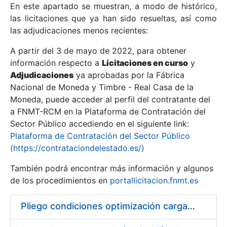
En este apartado se muestran, a modo de histórico,
las licitaciones que ya han sido resueltas, así como
Mostrar/Ocultar
las adjudicaciones menos recientes:
Mostrar/Ocultar
A partir del 3 de mayo de 2022, para obtener
información respecto a
Mostrar/Ocultar
Licitaciones en curso
y
Adjudicaciones
ya aprobadas por la Fábrica
Nacional de Moneda y Timbre - Real Casa de la
Moneda, puede acceder al perfil del contratante del
a FNMT-RCM en la Plataforma de Contratación del
Sector Público accediendo en el siguiente link:
Plataforma de Contratación del Sector Público
(https://contrataciondelestado.es/)
También podrá encontrar más información y algunos
de los procedimientos en
portallicitacion.fnmt.es
Mostrar/Ocultar
Pliego condiciones optimización cargas compras firmado