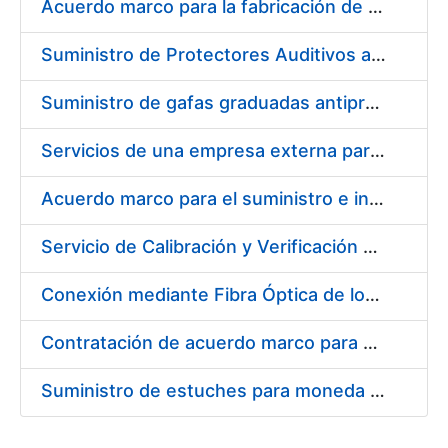
Acuerdo marco para la fabricación de piezas
Suministro de Protectores Auditivos a medida para las personas trabajadoras de los Centros de Trabajo de Madrid y Burgos
Suministro de gafas graduadas antiproyecciones para los trabajadores de la FNMT-RCM en los centros de trabajo de Madrid y Burgos
Servicios de una empresa externa para el asesoramiento y resolución de los recursos de alzada que se presentan relacionados con procesos de selección para la FNMT-RCM
Acuerdo marco para el suministro e instalación de persianas, estores y otros complementos
Servicio de Calibración y Verificación Externa de los Equipos de Medición del Servicio de Prevención de la FNMT-RCM
Conexión mediante Fibra Óptica de los Centros de Proceso de Datos (CPDs) de las sedes de la FNMT-RCM de Burgos y Madrid
Contratación de acuerdo marco para el Suministro de Material de Electricidad para la Fábrica Nacional de Moneda y Timbre-Real Casa de la Moneda en su centro de trabajo de Burgos
Suministro de estuches para moneda de 30 €