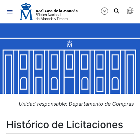
Navegación
Mostrar/Ocultar
Mostrar/Ocultar
Mostrar/Ocultar
Mostrar/Ocultar
Mostrar/Ocultar
Unidad responsable: Departamento de Compras
Histórico de Licitaciones
Mostrar/Ocultar