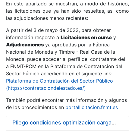
En este apartado se muestran, a modo de histórico,
las licitaciones que ya han sido resueltas, así como
Mostrar/Ocultar
las adjudicaciones menos recientes:
Mostrar/Ocultar
A partir del 3 de mayo de 2022, para obtener
información respecto a
Mostrar/Ocultar
Licitaciones en curso
y
Adjudicaciones
ya aprobadas por la Fábrica
Nacional de Moneda y Timbre - Real Casa de la
Moneda, puede acceder al perfil del contratante del
a FNMT-RCM en la Plataforma de Contratación del
Sector Público accediendo en el siguiente link:
Plataforma de Contratación del Sector Público
(https://contrataciondelestado.es/)
También podrá encontrar más información y algunos
de los procedimientos en
portallicitacion.fnmt.es
Mostrar/Ocultar
Pliego condiciones optimización cargas compras firmado