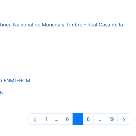
 Fábrica Nacional de Moneda y Timbre - Real Casa de la
e la FNMT-RCM
ON
1
...
6
7
8
...
19
Página
Páginas intermedias Use TAB para 
Página
Página
Página
Páginas interme
Página