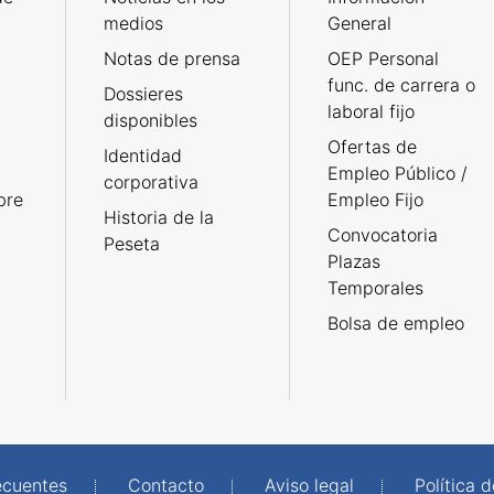
medios
General
Notas de prensa
OEP Personal
func. de carrera o
Dossieres
laboral fijo
disponibles
Ofertas de
Identidad
Empleo Público /
corporativa
bre
Empleo Fijo
Historia de la
Convocatoria
Peseta
Plazas
Temporales
Bolsa de empleo
ecuentes
Contacto
Aviso legal
Política 