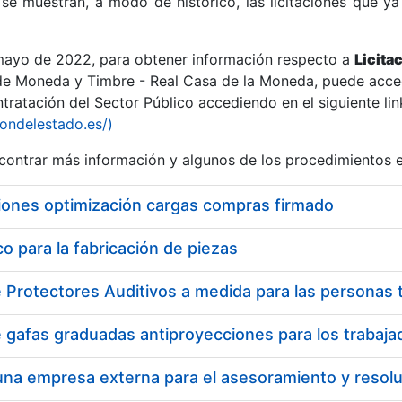
se muestran, a modo de histórico, las licitaciones que ya
 mayo de 2022, para obtener información respecto a
Licita
de Moneda y Timbre - Real Casa de la Moneda, puede acced
ratación del Sector Público accediendo en el siguiente lin
r
iondelestado.es/)
ontrar más información y algunos de los procedimientos 
iones optimización cargas compras firmado
 para la fabricación de piezas
tar