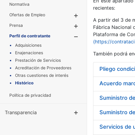
En este apartado 
Normativa
recientes:
Ofertas de Empleo
Mostrar/Ocultar
A partir del 3 de
Prensa
Mostrar/Ocultar
Fábrica Nacional 
Plataforma de Cont
Perfil de contratante
Mostrar/Oculta
(https://contratac
Adquisiciones
Enajenaciones
También podrá enc
Prestación de Servicios
Acreditación de Proveedores
Pliego condic
Otras cuestiones de interés
Acuerdo marco
Histórico
Política de privacidad
Transparencia
Mostrar/Ocul