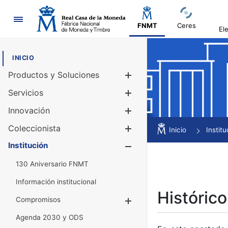
Navegación
FNMT
Ceres
El
INICIO
Productos y Soluciones
Mostrar/Ocul
Servicios
Mostrar/Ocul
Innovación
Mostrar/Ocul
Coleccionista
Mostrar/Ocul
Inicio
Institu
Institución
Mostrar/Ocul
130 Aniversario FNMT
Información institucional
Histórico
Compromisos
Mostrar/Ocultar
Agenda 2030 y ODS