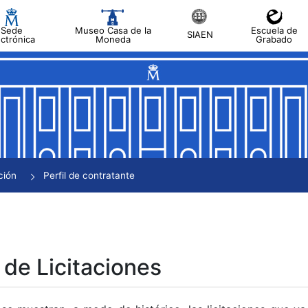
Sede
Museo Casa de la
Escuela de
SIAEN
ectrónica
Moneda
Grabado
tar
tar
tar
tar
ción
Perfil de contratante
tar
 de Licitaciones