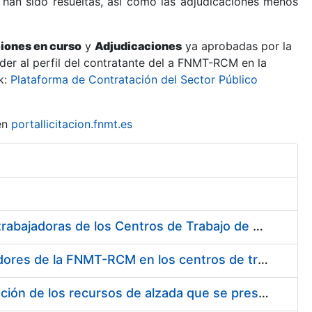
 han sido resueltas, así como las adjudicaciones menos
ciones en curso
y
Adjudicaciones
ya aprobadas por la
er al perfil del contratante del a FNMT-RCM en la
k:
Plataforma de Contratación del Sector Público
en
portallicitacion.fnmt.es
Suministro de Protectores Auditivos a medida para las personas trabajadoras de los Centros de Trabajo de Madrid y Burgos
Suministro de gafas graduadas antiproyecciones para los trabajadores de la FNMT-RCM en los centros de trabajo de Madrid y Burgos
Servicios de una empresa externa para el asesoramiento y resolución de los recursos de alzada que se presentan relacionados con procesos de selección para la FNMT-RCM