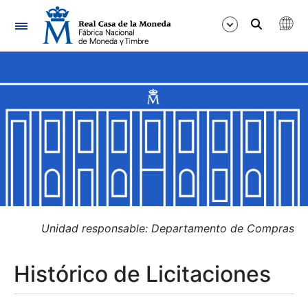
Navegación
Mostrar/Ocultar
Mostrar/Ocultar
Mostrar/Ocultar
Mostrar/Ocultar
Mostrar/Ocultar
Unidad responsable: Departamento de Compras
Histórico de Licitaciones
Mostrar/Ocultar