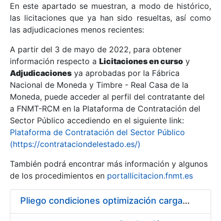
En este apartado se muestran, a modo de histórico,
las licitaciones que ya han sido resueltas, así como
Mostrar/Ocultar
las adjudicaciones menos recientes:
Mostrar/Ocultar
A partir del 3 de mayo de 2022, para obtener
información respecto a
Mostrar/Ocultar
Licitaciones en curso
y
Adjudicaciones
ya aprobadas por la Fábrica
Nacional de Moneda y Timbre - Real Casa de la
Moneda, puede acceder al perfil del contratante del
a FNMT-RCM en la Plataforma de Contratación del
Sector Público accediendo en el siguiente link:
Plataforma de Contratación del Sector Público
(https://contrataciondelestado.es/)
También podrá encontrar más información y algunos
de los procedimientos en
portallicitacion.fnmt.es
Mostrar/Ocultar
Pliego condiciones optimización cargas compras firmado