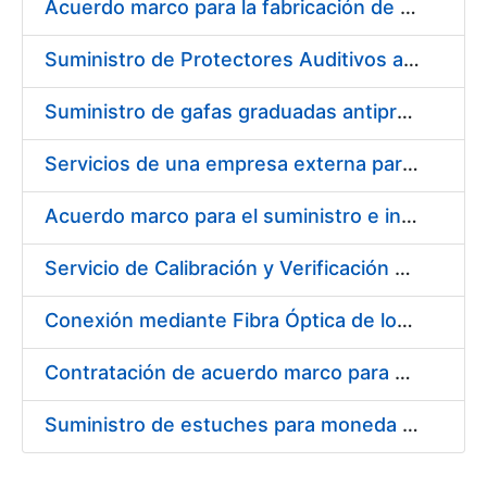
Acuerdo marco para la fabricación de piezas
Suministro de Protectores Auditivos a medida para las personas trabajadoras de los Centros de Trabajo de Madrid y Burgos
Suministro de gafas graduadas antiproyecciones para los trabajadores de la FNMT-RCM en los centros de trabajo de Madrid y Burgos
Servicios de una empresa externa para el asesoramiento y resolución de los recursos de alzada que se presentan relacionados con procesos de selección para la FNMT-RCM
Acuerdo marco para el suministro e instalación de persianas, estores y otros complementos
Servicio de Calibración y Verificación Externa de los Equipos de Medición del Servicio de Prevención de la FNMT-RCM
Conexión mediante Fibra Óptica de los Centros de Proceso de Datos (CPDs) de las sedes de la FNMT-RCM de Burgos y Madrid
Contratación de acuerdo marco para el Suministro de Material de Electricidad para la Fábrica Nacional de Moneda y Timbre-Real Casa de la Moneda en su centro de trabajo de Burgos
Suministro de estuches para moneda de 30 €