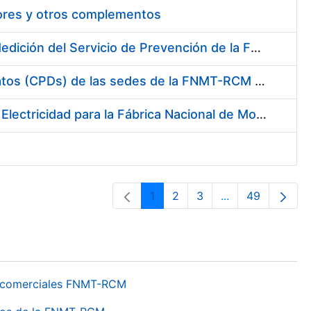
tores y otros complementos
Servicio de Calibración y Verificación Externa de los Equipos de Medición del Servicio de Prevención de la FNMT-RCM
Conexión mediante Fibra Óptica de los Centros de Proceso de Datos (CPDs) de las sedes de la FNMT-RCM de Burgos y Madrid
Contratación de acuerdo marco para el Suministro de Material de Electricidad para la Fábrica Nacional de Moneda y Timbre-Real Casa de la Moneda en su centro de trabajo de Burgos
1
2
3
...
49
Página
Página
Página
Páginas interme
Página
os comerciales FNMT-RCM