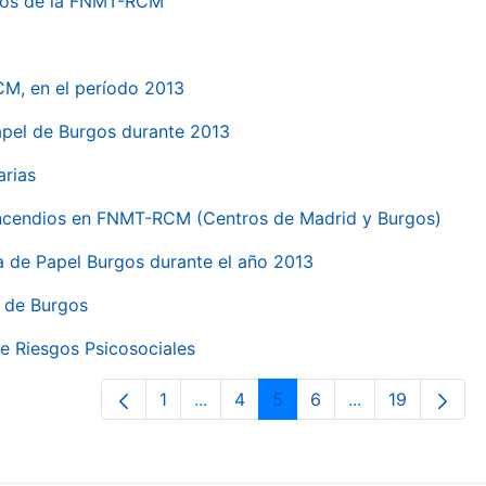
ntros de la FNMT-RCM
CM, en el período 2013
papel de Burgos durante 2013
arias
 incendios en FNMT-RCM (Centros de Madrid y Burgos)
ca de Papel Burgos durante el año 2013
l de Burgos
e Riesgos Psicosociales
1
...
4
5
6
...
19
Página
Páginas intermedias Use TAB para 
Página
Página
Página
Páginas interme
Página