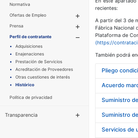
En este apartado 
Normativa
recientes:
Ofertas de Empleo
Mostrar/Ocultar
A partir del 3 de
Prensa
Mostrar/Ocultar
Fábrica Nacional 
Plataforma de Cont
Perfil de contratante
Mostrar/Oculta
(https://contratac
Adquisiciones
Enajenaciones
También podrá enc
Prestación de Servicios
Acreditación de Proveedores
Pliego condic
Otras cuestiones de interés
Acuerdo marco
Histórico
Política de privacidad
Transparencia
Mostrar/Ocul