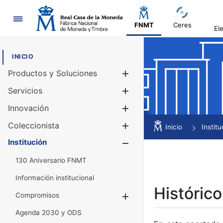
Navegación
FNMT
Ceres
El
INICIO
Productos y Soluciones
Mostrar/Ocul
Servicios
Mostrar/Ocul
Innovación
Mostrar/Ocul
Coleccionista
Mostrar/Ocul
Inicio
Institu
Institución
Mostrar/Ocul
130 Aniversario FNMT
Información institucional
Histórico
Compromisos
Mostrar/Ocultar
Agenda 2030 y ODS