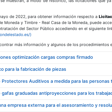
se muestran, a modo de histórico, las licitaciones que ya
 mayo de 2022, para obtener información respecto a
Licita
de Moneda y Timbre - Real Casa de la Moneda, puede acced
ratación del Sector Público accediendo en el siguiente lin
r
iondelestado.es/)
ontrar más información y algunos de los procedimientos 
iones optimización cargas compras firmado
 para la fabricación de piezas
tar