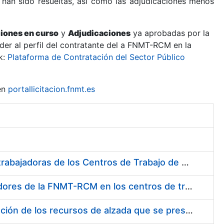
 han sido resueltas, así como las adjudicaciones menos
ciones en curso
y
Adjudicaciones
ya aprobadas por la
er al perfil del contratante del a FNMT-RCM en la
k:
Plataforma de Contratación del Sector Público
en
portallicitacion.fnmt.es
Suministro de Protectores Auditivos a medida para las personas trabajadoras de los Centros de Trabajo de Madrid y Burgos
Suministro de gafas graduadas antiproyecciones para los trabajadores de la FNMT-RCM en los centros de trabajo de Madrid y Burgos
Servicios de una empresa externa para el asesoramiento y resolución de los recursos de alzada que se presentan relacionados con procesos de selección para la FNMT-RCM