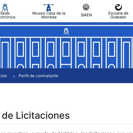
Sede
Museo Casa de la
Escuela de
SIAEN
ectrónica
Moneda
Grabado
tar
tar
tar
tar
ción
Perfil de contratante
tar
 de Licitaciones