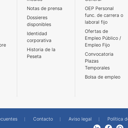
Notas de prensa
OEP Personal
func. de carrera o
Dossieres
laboral fijo
disponibles
Ofertas de
Identidad
Empleo Público /
corporativa
bre
Empleo Fijo
Historia de la
Convocatoria
Peseta
Plazas
Temporales
Bolsa de empleo
ecuentes
Contacto
Aviso legal
Política 