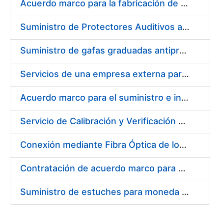
Acuerdo marco para la fabricación de piezas
Suministro de Protectores Auditivos a medida para las personas trabajadoras de los Centros de Trabajo de Madrid y Burgos
Suministro de gafas graduadas antiproyecciones para los trabajadores de la FNMT-RCM en los centros de trabajo de Madrid y Burgos
Servicios de una empresa externa para el asesoramiento y resolución de los recursos de alzada que se presentan relacionados con procesos de selección para la FNMT-RCM
Acuerdo marco para el suministro e instalación de persianas, estores y otros complementos
Servicio de Calibración y Verificación Externa de los Equipos de Medición del Servicio de Prevención de la FNMT-RCM
Conexión mediante Fibra Óptica de los Centros de Proceso de Datos (CPDs) de las sedes de la FNMT-RCM de Burgos y Madrid
Contratación de acuerdo marco para el Suministro de Material de Electricidad para la Fábrica Nacional de Moneda y Timbre-Real Casa de la Moneda en su centro de trabajo de Burgos
Suministro de estuches para moneda de 30 €