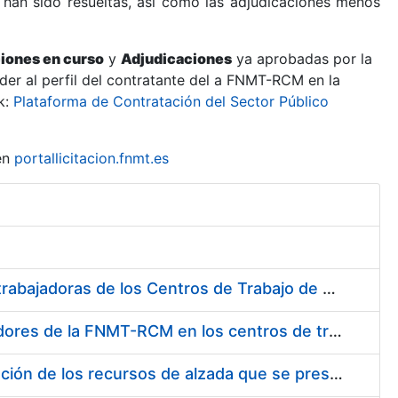
 han sido resueltas, así como las adjudicaciones menos
ciones en curso
y
Adjudicaciones
ya aprobadas por la
er al perfil del contratante del a FNMT-RCM en la
k:
Plataforma de Contratación del Sector Público
en
portallicitacion.fnmt.es
Suministro de Protectores Auditivos a medida para las personas trabajadoras de los Centros de Trabajo de Madrid y Burgos
Suministro de gafas graduadas antiproyecciones para los trabajadores de la FNMT-RCM en los centros de trabajo de Madrid y Burgos
Servicios de una empresa externa para el asesoramiento y resolución de los recursos de alzada que se presentan relacionados con procesos de selección para la FNMT-RCM