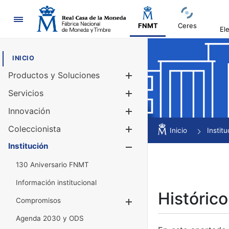
Navegación
FNMT
Ceres
El
INICIO
Productos y Soluciones
Mostrar/Ocul
Servicios
Mostrar/Ocul
Innovación
Mostrar/Ocul
Coleccionista
Mostrar/Ocul
Inicio
Institu
Institución
Mostrar/Ocul
130 Aniversario FNMT
Información institucional
Histórico
Compromisos
Mostrar/Ocultar
Agenda 2030 y ODS