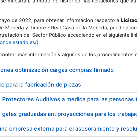
se muestran, a modo de histórico, las licitaciones que ya
 mayo de 2022, para obtener información respecto a
Licita
de Moneda y Timbre - Real Casa de la Moneda, puede acced
ratación del Sector Público accediendo en el siguiente lin
r
iondelestado.es/)
ontrar más información y algunos de los procedimientos 
iones optimización cargas compras firmado
 para la fabricación de piezas
tar