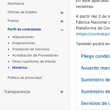
En este apartado 
Normativa
recientes:
Ofertas de Empleo
Mostrar/Ocultar
A partir del 3 de
Prensa
Mostrar/Ocultar
Fábrica Nacional 
Plataforma de Cont
Perfil de contratante
Mostrar/Oculta
(https://contratac
Adquisiciones
Enajenaciones
También podrá enc
Prestación de Servicios
Acreditación de Proveedores
Pliego condic
Otras cuestiones de interés
Acuerdo marco
Histórico
Política de privacidad
Transparencia
Mostrar/Ocul