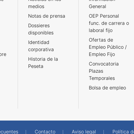
medios
General
Notas de prensa
OEP Personal
func. de carrera o
Dossieres
laboral fijo
disponibles
Ofertas de
Identidad
Empleo Público /
corporativa
bre
Empleo Fijo
Historia de la
Convocatoria
Peseta
Plazas
Temporales
Bolsa de empleo
ecuentes
Contacto
Aviso legal
Política 