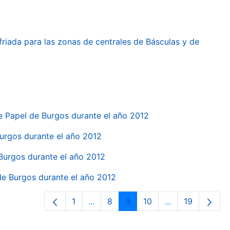
friada para las zonas de centrales de Básculas y de
e Papel de Burgos durante el año 2012
 Burgos durante el año 2012
 Burgos durante el año 2012
 de Burgos durante el año 2012
1
...
8
9
10
...
19
Página
Páginas intermedias Use TAB para d
Página
Página
Página
Páginas interme
Página