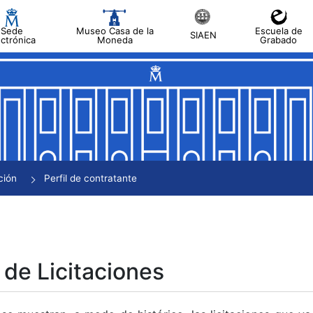
Sede
Museo Casa de la
Escuela de
SIAEN
ectrónica
Moneda
Grabado
tar
tar
tar
tar
ción
Perfil de contratante
tar
 de Licitaciones