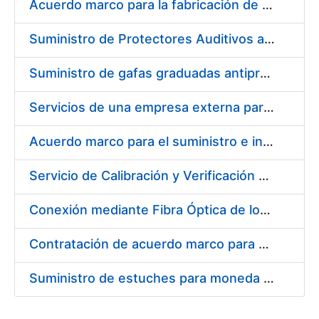
Acuerdo marco para la fabricación de piezas
Suministro de Protectores Auditivos a medida para las personas trabajadoras de los Centros de Trabajo de Madrid y Burgos
Suministro de gafas graduadas antiproyecciones para los trabajadores de la FNMT-RCM en los centros de trabajo de Madrid y Burgos
Servicios de una empresa externa para el asesoramiento y resolución de los recursos de alzada que se presentan relacionados con procesos de selección para la FNMT-RCM
Acuerdo marco para el suministro e instalación de persianas, estores y otros complementos
Servicio de Calibración y Verificación Externa de los Equipos de Medición del Servicio de Prevención de la FNMT-RCM
Conexión mediante Fibra Óptica de los Centros de Proceso de Datos (CPDs) de las sedes de la FNMT-RCM de Burgos y Madrid
Contratación de acuerdo marco para el Suministro de Material de Electricidad para la Fábrica Nacional de Moneda y Timbre-Real Casa de la Moneda en su centro de trabajo de Burgos
Suministro de estuches para moneda de 30 €