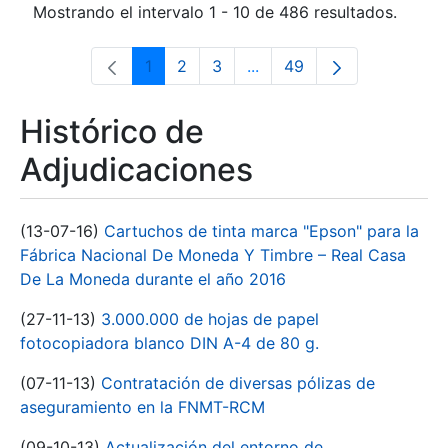
Mostrando el intervalo 1 - 10 de 486 resultados.
1
2
3
...
49
Página
Página
Página
Páginas intermedias Use 
Página
Histórico de
Adjudicaciones
(13-07-16)
Cartuchos de tinta marca "Epson" para la
Fábrica Nacional De Moneda Y Timbre – Real Casa
De La Moneda durante el año 2016
(27-11-13)
3.000.000 de hojas de papel
fotocopiadora blanco DIN A-4 de 80 g.
(07-11-13)
Contratación de diversas pólizas de
aseguramiento en la FNMT-RCM
(09-10-13)
Actualización del entorno de