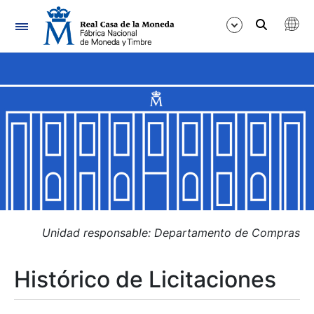
Navegación
Mostrar/Ocultar
Mostrar/Ocultar
Mostrar/Ocultar
Mostrar/Ocultar
Mostrar/Ocultar
Unidad responsable: Departamento de Compras
Histórico de Licitaciones
Mostrar/Ocultar