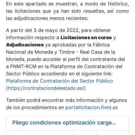
En este apartado se muestran, a modo de histórico,
las licitaciones que ya han sido resueltas, así como
Mostrar/Ocultar
las adjudicaciones menos recientes:
Mostrar/Ocultar
A partir del 3 de mayo de 2022, para obtener
información respecto a
Mostrar/Ocultar
Licitaciones en curso
y
Adjudicaciones
ya aprobadas por la Fábrica
Nacional de Moneda y Timbre - Real Casa de la
Moneda, puede acceder al perfil del contratante del
a FNMT-RCM en la Plataforma de Contratación del
Sector Público accediendo en el siguiente link:
Plataforma de Contratación del Sector Público
(https://contrataciondelestado.es/)
También podrá encontrar más información y algunos
de los procedimientos en
portallicitacion.fnmt.es
Mostrar/Ocultar
Pliego condiciones optimización cargas compras firmado