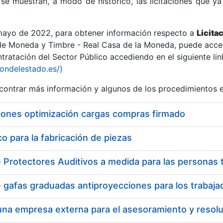
se muestran, a modo de histórico, las licitaciones que ya
 mayo de 2022, para obtener información respecto a
Licita
de Moneda y Timbre - Real Casa de la Moneda, puede acced
ratación del Sector Público accediendo en el siguiente lin
r
iondelestado.es/)
ontrar más información y algunos de los procedimientos 
iones optimización cargas compras firmado
 para la fabricación de piezas
tar