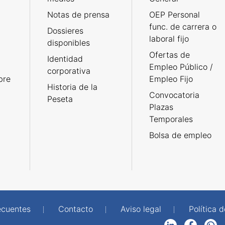
Notas de prensa
OEP Personal
func. de carrera o
Dossieres
laboral fijo
disponibles
Ofertas de
Identidad
Empleo Público /
corporativa
bre
Empleo Fijo
Historia de la
Convocatoria
Peseta
Plazas
Temporales
Bolsa de empleo
ecuentes
Contacto
Aviso legal
Política 