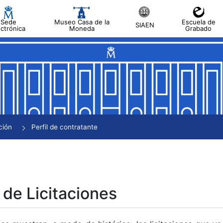
Sede
Museo Casa de la
Escuela de
SIAEN
ectrónica
Moneda
Grabado
tar
tar
tar
tar
ción
Perfil de contratante
tar
 de Licitaciones