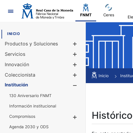
Navegación
FNMT
Ceres
El
INICIO
Productos y Soluciones
Mostrar/Ocul
Servicios
Mostrar/Ocul
Innovación
Mostrar/Ocul
Coleccionista
Mostrar/Ocul
Inicio
Institu
Institución
Mostrar/Ocul
130 Aniversario FNMT
Información institucional
Histórico
Compromisos
Mostrar/Ocultar
Agenda 2030 y ODS