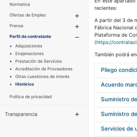
En este apartado 
Normativa
recientes:
Ofertas de Empleo
Mostrar/Ocultar
A partir del 3 de
Prensa
Mostrar/Ocultar
Fábrica Nacional 
Plataforma de Cont
Perfil de contratante
Mostrar/Oculta
(https://contratac
Adquisiciones
Enajenaciones
También podrá enc
Prestación de Servicios
Acreditación de Proveedores
Pliego condic
Otras cuestiones de interés
Acuerdo marco
Histórico
Política de privacidad
Transparencia
Mostrar/Ocul