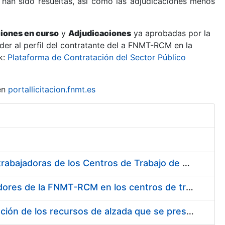
 han sido resueltas, así como las adjudicaciones menos
ciones en curso
y
Adjudicaciones
ya aprobadas por la
er al perfil del contratante del a FNMT-RCM en la
k:
Plataforma de Contratación del Sector Público
en
portallicitacion.fnmt.es
Suministro de Protectores Auditivos a medida para las personas trabajadoras de los Centros de Trabajo de Madrid y Burgos
Suministro de gafas graduadas antiproyecciones para los trabajadores de la FNMT-RCM en los centros de trabajo de Madrid y Burgos
Servicios de una empresa externa para el asesoramiento y resolución de los recursos de alzada que se presentan relacionados con procesos de selección para la FNMT-RCM