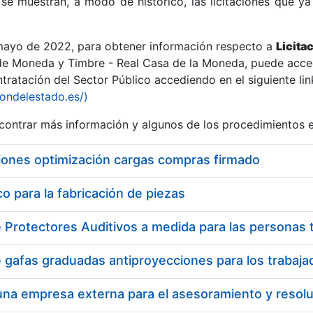
se muestran, a modo de histórico, las licitaciones que ya
 mayo de 2022, para obtener información respecto a
Licita
de Moneda y Timbre - Real Casa de la Moneda, puede acced
ratación del Sector Público accediendo en el siguiente lin
r
iondelestado.es/)
ontrar más información y algunos de los procedimientos 
iones optimización cargas compras firmado
 para la fabricación de piezas
tar