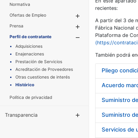
En este apartado 
Normativa
recientes:
Ofertas de Empleo
Mostrar/Ocultar
A partir del 3 de
Prensa
Mostrar/Ocultar
Fábrica Nacional 
Plataforma de Cont
Perfil de contratante
Mostrar/Oculta
(https://contratac
Adquisiciones
Enajenaciones
También podrá enc
Prestación de Servicios
Acreditación de Proveedores
Pliego condic
Otras cuestiones de interés
Acuerdo marco
Histórico
Política de privacidad
Transparencia
Mostrar/Ocul