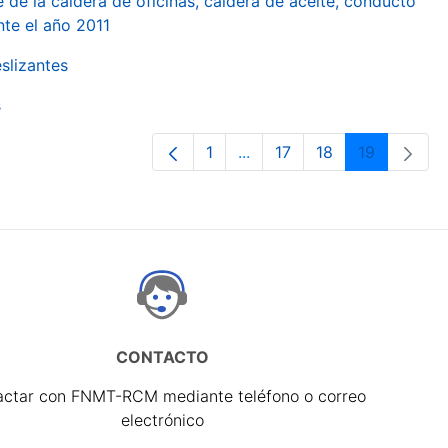
 de la caldera de oficinas, caldera de aceite, conducto
te el año 2011
slizantes
s
1
...
17
18
19
Página
Páginas intermedias Use T
Página
Página
Página
CONTACTO
actar con FNMT-RCM mediante teléfono o correo
electrónico