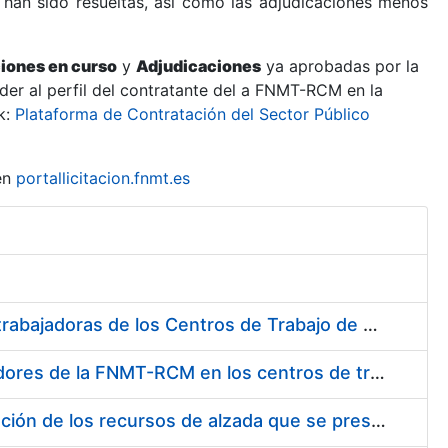
 han sido resueltas, así como las adjudicaciones menos
ciones en curso
y
Adjudicaciones
ya aprobadas por la
er al perfil del contratante del a FNMT-RCM en la
k:
Plataforma de Contratación del Sector Público
en
portallicitacion.fnmt.es
Suministro de Protectores Auditivos a medida para las personas trabajadoras de los Centros de Trabajo de Madrid y Burgos
Suministro de gafas graduadas antiproyecciones para los trabajadores de la FNMT-RCM en los centros de trabajo de Madrid y Burgos
Servicios de una empresa externa para el asesoramiento y resolución de los recursos de alzada que se presentan relacionados con procesos de selección para la FNMT-RCM