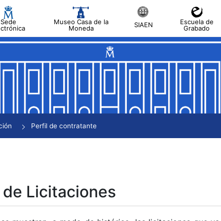
Sede
Museo Casa de la
Escuela de
SIAEN
ectrónica
Moneda
Grabado
tar
tar
tar
tar
ción
Perfil de contratante
tar
 de Licitaciones