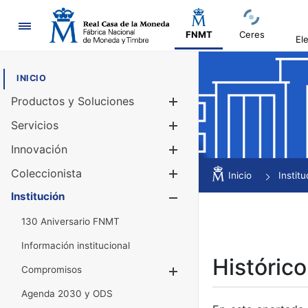
Navegación
FNMT
Ceres
El
INICIO
Productos y Soluciones
Mostrar/Ocul
Servicios
Mostrar/Ocul
Innovación
Mostrar/Ocul
Coleccionista
Mostrar/Ocul
Inicio
Institu
Institución
Mostrar/Ocul
130 Aniversario FNMT
Información institucional
Histórico
Compromisos
Mostrar/Ocultar
Agenda 2030 y ODS