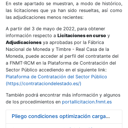
En este apartado se muestran, a modo de histórico,
las licitaciones que ya han sido resueltas, así como
Mostrar/Ocultar
las adjudicaciones menos recientes:
Mostrar/Ocultar
A partir del 3 de mayo de 2022, para obtener
información respecto a
Mostrar/Ocultar
Licitaciones en curso
y
Adjudicaciones
ya aprobadas por la Fábrica
Nacional de Moneda y Timbre - Real Casa de la
Moneda, puede acceder al perfil del contratante del
a FNMT-RCM en la Plataforma de Contratación del
Sector Público accediendo en el siguiente link:
Plataforma de Contratación del Sector Público
(https://contrataciondelestado.es/)
También podrá encontrar más información y algunos
de los procedimientos en
portallicitacion.fnmt.es
Mostrar/Ocultar
Pliego condiciones optimización cargas compras firmado