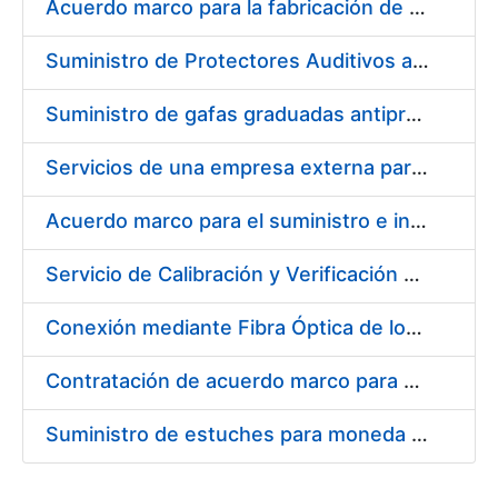
Acuerdo marco para la fabricación de piezas
Suministro de Protectores Auditivos a medida para las personas trabajadoras de los Centros de Trabajo de Madrid y Burgos
Suministro de gafas graduadas antiproyecciones para los trabajadores de la FNMT-RCM en los centros de trabajo de Madrid y Burgos
Servicios de una empresa externa para el asesoramiento y resolución de los recursos de alzada que se presentan relacionados con procesos de selección para la FNMT-RCM
Acuerdo marco para el suministro e instalación de persianas, estores y otros complementos
Servicio de Calibración y Verificación Externa de los Equipos de Medición del Servicio de Prevención de la FNMT-RCM
Conexión mediante Fibra Óptica de los Centros de Proceso de Datos (CPDs) de las sedes de la FNMT-RCM de Burgos y Madrid
Contratación de acuerdo marco para el Suministro de Material de Electricidad para la Fábrica Nacional de Moneda y Timbre-Real Casa de la Moneda en su centro de trabajo de Burgos
Suministro de estuches para moneda de 30 €