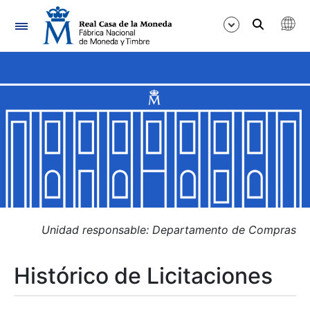
Navegación
Mostrar/Ocultar
Mostrar/Ocultar
Mostrar/Ocultar
Mostrar/Ocultar
Mostrar/Ocultar
Unidad responsable: Departamento de Compras
Histórico de Licitaciones
Mostrar/Ocultar