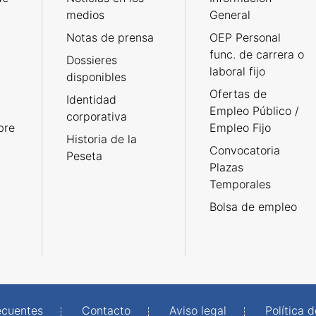
medios
General
Notas de prensa
OEP Personal
func. de carrera o
Dossieres
laboral fijo
disponibles
Ofertas de
Identidad
Empleo Público /
corporativa
bre
Empleo Fijo
Historia de la
Convocatoria
Peseta
Plazas
Temporales
Bolsa de empleo
ecuentes
Contacto
Aviso legal
Política 