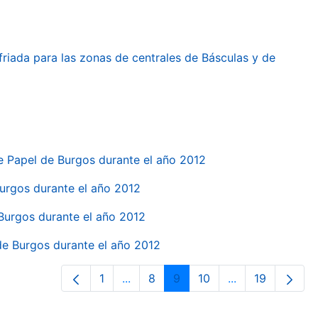
friada para las zonas de centrales de Básculas y de
e Papel de Burgos durante el año 2012
 Burgos durante el año 2012
 Burgos durante el año 2012
 de Burgos durante el año 2012
1
...
8
9
10
...
19
Página
Páginas intermedias Use TAB para d
Página
Página
Página
Páginas interme
Página