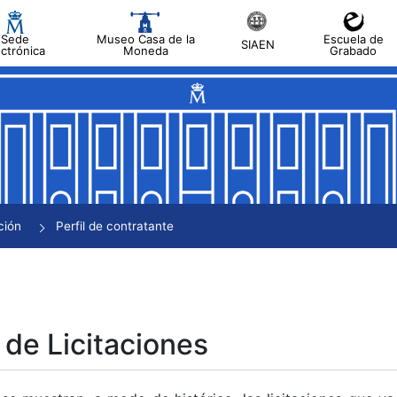
Sede
Museo Casa de la
Escuela de
SIAEN
ectrónica
Moneda
Grabado
tar
tar
tar
tar
ción
Perfil de contratante
tar
 de Licitaciones