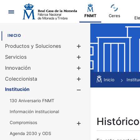
Navegación
FNMT
Ceres
El
INICIO
Productos y Soluciones
Mostrar/Ocul
Servicios
Mostrar/Ocul
Innovación
Mostrar/Ocul
Coleccionista
Mostrar/Ocul
Inicio
Institu
Institución
Mostrar/Ocul
130 Aniversario FNMT
Información institucional
Histórico
Compromisos
Mostrar/Ocultar
Agenda 2030 y ODS