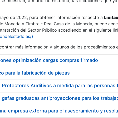
se muestran, a modo de histórico, las licitaciones que ya
 mayo de 2022, para obtener información respecto a
Licita
de Moneda y Timbre - Real Casa de la Moneda, puede acced
ratación del Sector Público accediendo en el siguiente lin
r
iondelestado.es/)
ontrar más información y algunos de los procedimientos 
iones optimización cargas compras firmado
 para la fabricación de piezas
tar