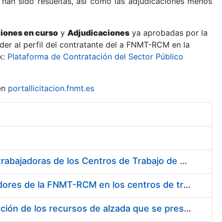
 han sido resueltas, así como las adjudicaciones menos
ciones en curso
y
Adjudicaciones
ya aprobadas por la
er al perfil del contratante del a FNMT-RCM en la
k:
Plataforma de Contratación del Sector Público
en
portallicitacion.fnmt.es
Suministro de Protectores Auditivos a medida para las personas trabajadoras de los Centros de Trabajo de Madrid y Burgos
Suministro de gafas graduadas antiproyecciones para los trabajadores de la FNMT-RCM en los centros de trabajo de Madrid y Burgos
Servicios de una empresa externa para el asesoramiento y resolución de los recursos de alzada que se presentan relacionados con procesos de selección para la FNMT-RCM