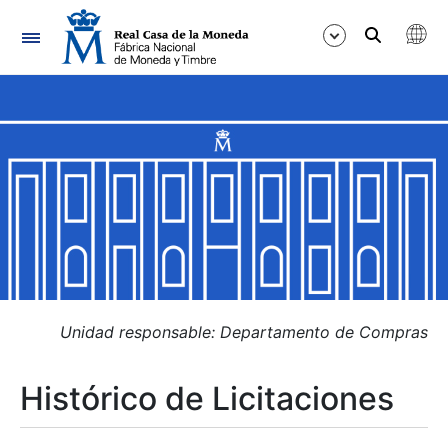
Navegación
Mostrar/Ocultar
Mostrar/Ocultar
Mostrar/Ocultar
Mostrar/Ocultar
Mostrar/Ocultar
Unidad responsable: Departamento de Compras
Histórico de Licitaciones
Mostrar/Ocultar