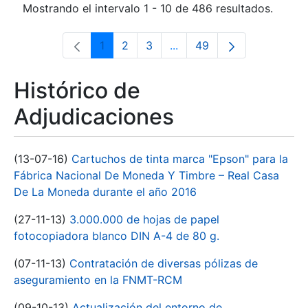
Mostrando el intervalo 1 - 10 de 486 resultados.
1
2
3
...
49
Página
Página
Página
Páginas intermedias Use 
Página
Histórico de
Adjudicaciones
(13-07-16)
Cartuchos de tinta marca "Epson" para la
Fábrica Nacional De Moneda Y Timbre – Real Casa
De La Moneda durante el año 2016
(27-11-13)
3.000.000 de hojas de papel
fotocopiadora blanco DIN A-4 de 80 g.
(07-11-13)
Contratación de diversas pólizas de
aseguramiento en la FNMT-RCM
(09-10-13)
Actualización del entorno de