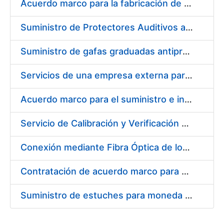
Acuerdo marco para la fabricación de piezas
Suministro de Protectores Auditivos a medida para las personas trabajadoras de los Centros de Trabajo de Madrid y Burgos
Suministro de gafas graduadas antiproyecciones para los trabajadores de la FNMT-RCM en los centros de trabajo de Madrid y Burgos
Servicios de una empresa externa para el asesoramiento y resolución de los recursos de alzada que se presentan relacionados con procesos de selección para la FNMT-RCM
Acuerdo marco para el suministro e instalación de persianas, estores y otros complementos
Servicio de Calibración y Verificación Externa de los Equipos de Medición del Servicio de Prevención de la FNMT-RCM
Conexión mediante Fibra Óptica de los Centros de Proceso de Datos (CPDs) de las sedes de la FNMT-RCM de Burgos y Madrid
Contratación de acuerdo marco para el Suministro de Material de Electricidad para la Fábrica Nacional de Moneda y Timbre-Real Casa de la Moneda en su centro de trabajo de Burgos
Suministro de estuches para moneda de 30 €