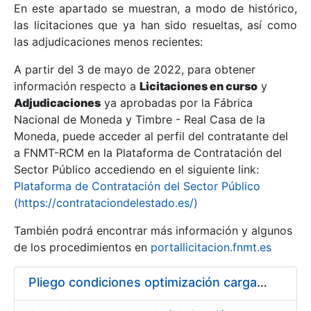
En este apartado se muestran, a modo de histórico,
las licitaciones que ya han sido resueltas, así como
Mostrar/Ocultar
las adjudicaciones menos recientes:
Mostrar/Ocultar
A partir del 3 de mayo de 2022, para obtener
información respecto a
Mostrar/Ocultar
Licitaciones en curso
y
Adjudicaciones
ya aprobadas por la Fábrica
Nacional de Moneda y Timbre - Real Casa de la
Moneda, puede acceder al perfil del contratante del
a FNMT-RCM en la Plataforma de Contratación del
Sector Público accediendo en el siguiente link:
Plataforma de Contratación del Sector Público
(https://contrataciondelestado.es/)
También podrá encontrar más información y algunos
de los procedimientos en
portallicitacion.fnmt.es
Mostrar/Ocultar
Pliego condiciones optimización cargas compras firmado