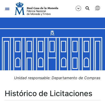
Navegación
Mostrar/Ocultar
Mostrar/Ocultar
Mostrar/Ocultar
Mostrar/Ocultar
Mostrar/Ocultar
Unidad responsable: Departamento de Compras
Histórico de Licitaciones
Mostrar/Ocultar