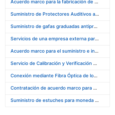
Acuerdo marco para la fabricación de piezas
Suministro de Protectores Auditivos a medida para las personas trabajadoras de los Centros de Trabajo de Madrid y Burgos
Suministro de gafas graduadas antiproyecciones para los trabajadores de la FNMT-RCM en los centros de trabajo de Madrid y Burgos
Servicios de una empresa externa para el asesoramiento y resolución de los recursos de alzada que se presentan relacionados con procesos de selección para la FNMT-RCM
Acuerdo marco para el suministro e instalación de persianas, estores y otros complementos
Servicio de Calibración y Verificación Externa de los Equipos de Medición del Servicio de Prevención de la FNMT-RCM
Conexión mediante Fibra Óptica de los Centros de Proceso de Datos (CPDs) de las sedes de la FNMT-RCM de Burgos y Madrid
Contratación de acuerdo marco para el Suministro de Material de Electricidad para la Fábrica Nacional de Moneda y Timbre-Real Casa de la Moneda en su centro de trabajo de Burgos
Suministro de estuches para moneda de 30 €