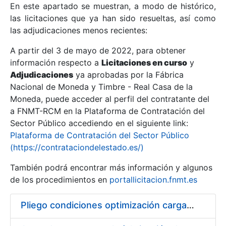
En este apartado se muestran, a modo de histórico,
las licitaciones que ya han sido resueltas, así como
Mostrar/Ocultar
las adjudicaciones menos recientes:
Mostrar/Ocultar
A partir del 3 de mayo de 2022, para obtener
información respecto a
Mostrar/Ocultar
Licitaciones en curso
y
Adjudicaciones
ya aprobadas por la Fábrica
Nacional de Moneda y Timbre - Real Casa de la
Moneda, puede acceder al perfil del contratante del
a FNMT-RCM en la Plataforma de Contratación del
Sector Público accediendo en el siguiente link:
Plataforma de Contratación del Sector Público
(https://contrataciondelestado.es/)
También podrá encontrar más información y algunos
de los procedimientos en
portallicitacion.fnmt.es
Mostrar/Ocultar
Pliego condiciones optimización cargas compras firmado