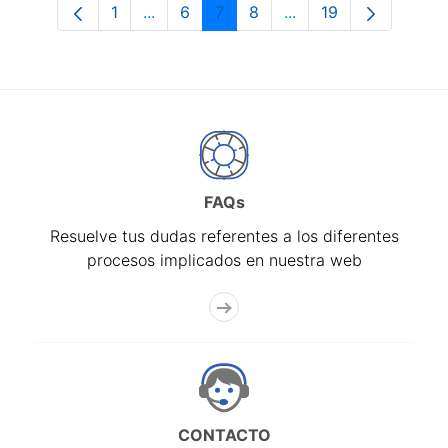
1
...
6
7
8
...
19
Página
Páginas intermedias Use TAB para desp
Página
Página
Página
Páginas intermedias 
Página
FAQs
Resuelve tus dudas referentes a los diferentes
procesos implicados en nuestra web
CONTACTO