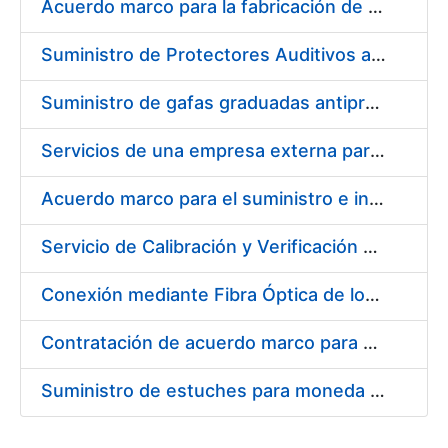
Acuerdo marco para la fabricación de piezas
Suministro de Protectores Auditivos a medida para las personas trabajadoras de los Centros de Trabajo de Madrid y Burgos
Suministro de gafas graduadas antiproyecciones para los trabajadores de la FNMT-RCM en los centros de trabajo de Madrid y Burgos
Servicios de una empresa externa para el asesoramiento y resolución de los recursos de alzada que se presentan relacionados con procesos de selección para la FNMT-RCM
Acuerdo marco para el suministro e instalación de persianas, estores y otros complementos
Servicio de Calibración y Verificación Externa de los Equipos de Medición del Servicio de Prevención de la FNMT-RCM
Conexión mediante Fibra Óptica de los Centros de Proceso de Datos (CPDs) de las sedes de la FNMT-RCM de Burgos y Madrid
Contratación de acuerdo marco para el Suministro de Material de Electricidad para la Fábrica Nacional de Moneda y Timbre-Real Casa de la Moneda en su centro de trabajo de Burgos
Suministro de estuches para moneda de 30 €