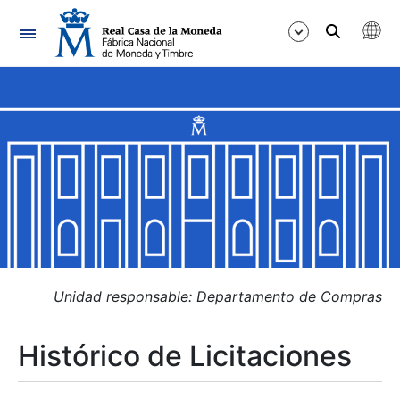
Navegación
Mostrar/Ocultar
Mostrar/Ocultar
Mostrar/Ocultar
Mostrar/Ocultar
Mostrar/Ocultar
Unidad responsable: Departamento de Compras
Histórico de Licitaciones
Mostrar/Ocultar