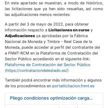
En este apartado se muestran, a modo de histórico,
las licitaciones que ya han sido resueltas, así como
Mostrar/Ocultar
las adjudicaciones menos recientes:
Mostrar/Ocultar
A partir del 3 de mayo de 2022, para obtener
información respecto a
Mostrar/Ocultar
Licitaciones en curso
y
Adjudicaciones
ya aprobadas por la Fábrica
Nacional de Moneda y Timbre - Real Casa de la
Moneda, puede acceder al perfil del contratante del
a FNMT-RCM en la Plataforma de Contratación del
Sector Público accediendo en el siguiente link:
Plataforma de Contratación del Sector Público
(https://contrataciondelestado.es/)
También podrá encontrar más información y algunos
de los procedimientos en
portallicitacion.fnmt.es
Mostrar/Ocultar
Pliego condiciones optimización cargas compras firmado