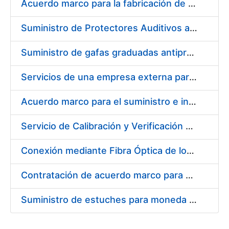
Acuerdo marco para la fabricación de piezas
Suministro de Protectores Auditivos a medida para las personas trabajadoras de los Centros de Trabajo de Madrid y Burgos
Suministro de gafas graduadas antiproyecciones para los trabajadores de la FNMT-RCM en los centros de trabajo de Madrid y Burgos
Servicios de una empresa externa para el asesoramiento y resolución de los recursos de alzada que se presentan relacionados con procesos de selección para la FNMT-RCM
Acuerdo marco para el suministro e instalación de persianas, estores y otros complementos
Servicio de Calibración y Verificación Externa de los Equipos de Medición del Servicio de Prevención de la FNMT-RCM
Conexión mediante Fibra Óptica de los Centros de Proceso de Datos (CPDs) de las sedes de la FNMT-RCM de Burgos y Madrid
Contratación de acuerdo marco para el Suministro de Material de Electricidad para la Fábrica Nacional de Moneda y Timbre-Real Casa de la Moneda en su centro de trabajo de Burgos
Suministro de estuches para moneda de 30 €