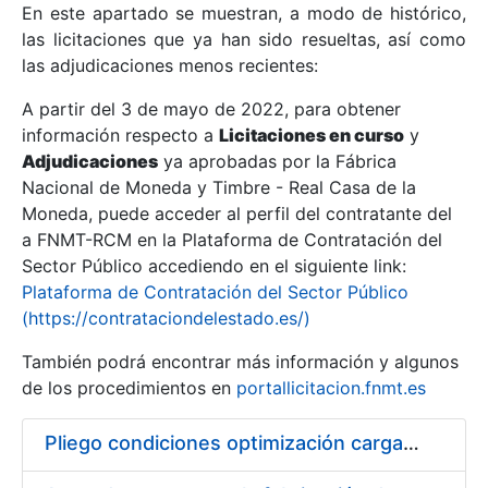
En este apartado se muestran, a modo de histórico,
las licitaciones que ya han sido resueltas, así como
Mostrar/Ocultar
las adjudicaciones menos recientes:
Mostrar/Ocultar
A partir del 3 de mayo de 2022, para obtener
información respecto a
Mostrar/Ocultar
Licitaciones en curso
y
Adjudicaciones
ya aprobadas por la Fábrica
Nacional de Moneda y Timbre - Real Casa de la
Moneda, puede acceder al perfil del contratante del
a FNMT-RCM en la Plataforma de Contratación del
Sector Público accediendo en el siguiente link:
Plataforma de Contratación del Sector Público
(https://contrataciondelestado.es/)
También podrá encontrar más información y algunos
de los procedimientos en
portallicitacion.fnmt.es
Mostrar/Ocultar
Pliego condiciones optimización cargas compras firmado