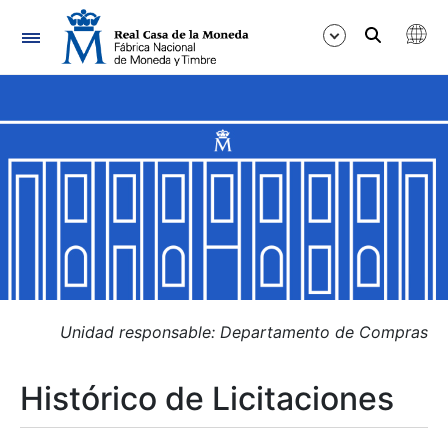
Navegación
Mostrar/Ocultar
Mostrar/Ocultar
Mostrar/Ocultar
Mostrar/Ocultar
Mostrar/Ocultar
Unidad responsable: Departamento de Compras
Histórico de Licitaciones
Mostrar/Ocultar