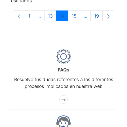
resultados.
1
...
13
14
15
...
19
Página
Páginas intermedias Use TAB para despla
Página
Página
Página
Páginas intermedia
Página
FAQs
Resuelve tus dudas referentes a los diferentes
procesos implicados en nuestra web