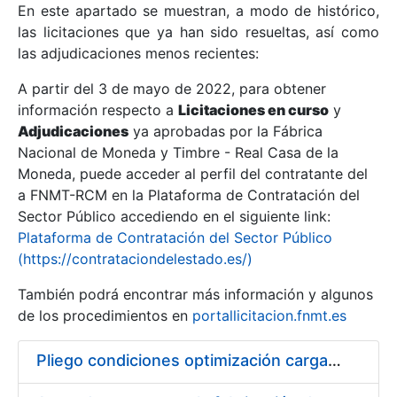
En este apartado se muestran, a modo de histórico,
las licitaciones que ya han sido resueltas, así como
Mostrar/Ocultar
las adjudicaciones menos recientes:
Mostrar/Ocultar
A partir del 3 de mayo de 2022, para obtener
información respecto a
Mostrar/Ocultar
Licitaciones en curso
y
Adjudicaciones
ya aprobadas por la Fábrica
Nacional de Moneda y Timbre - Real Casa de la
Moneda, puede acceder al perfil del contratante del
a FNMT-RCM en la Plataforma de Contratación del
Sector Público accediendo en el siguiente link:
Plataforma de Contratación del Sector Público
(https://contrataciondelestado.es/)
También podrá encontrar más información y algunos
de los procedimientos en
portallicitacion.fnmt.es
Mostrar/Ocultar
Pliego condiciones optimización cargas compras firmado