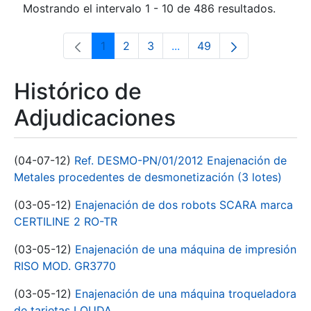
Mostrando el intervalo 1 - 10 de 486 resultados.
1
2
3
...
49
Página
Página
Página
Páginas intermedias Use 
Página
Histórico de
Adjudicaciones
(04-07-12)
Ref. DESMO-PN/01/2012 Enajenación de
Metales procedentes de desmonetización (3 lotes)
(03-05-12)
Enajenación de dos robots SCARA marca
CERTILINE 2 RO-TR
(03-05-12)
Enajenación de una máquina de impresión
RISO MOD. GR3770
(03-05-12)
Enajenación de una máquina troqueladora
de tarjetas LOUDA