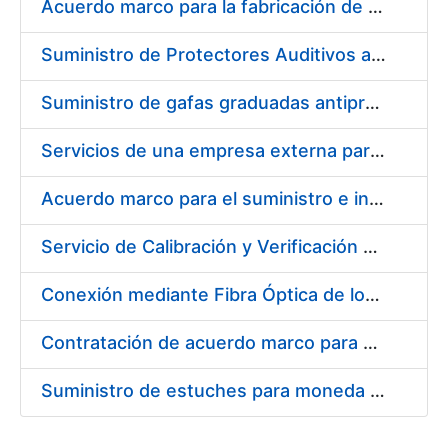
Acuerdo marco para la fabricación de piezas
Suministro de Protectores Auditivos a medida para las personas trabajadoras de los Centros de Trabajo de Madrid y Burgos
Suministro de gafas graduadas antiproyecciones para los trabajadores de la FNMT-RCM en los centros de trabajo de Madrid y Burgos
Servicios de una empresa externa para el asesoramiento y resolución de los recursos de alzada que se presentan relacionados con procesos de selección para la FNMT-RCM
Acuerdo marco para el suministro e instalación de persianas, estores y otros complementos
Servicio de Calibración y Verificación Externa de los Equipos de Medición del Servicio de Prevención de la FNMT-RCM
Conexión mediante Fibra Óptica de los Centros de Proceso de Datos (CPDs) de las sedes de la FNMT-RCM de Burgos y Madrid
Contratación de acuerdo marco para el Suministro de Material de Electricidad para la Fábrica Nacional de Moneda y Timbre-Real Casa de la Moneda en su centro de trabajo de Burgos
Suministro de estuches para moneda de 30 €