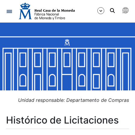
Navegación
Mostrar/Ocultar
Mostrar/Ocultar
Mostrar/Ocultar
Mostrar/Ocultar
Mostrar/Ocultar
Unidad responsable: Departamento de Compras
Histórico de Licitaciones
Mostrar/Ocultar