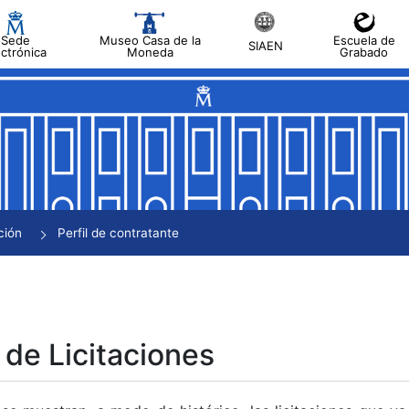
Sede
Museo Casa de la
Escuela de
SIAEN
ectrónica
Moneda
Grabado
tar
tar
tar
tar
ción
Perfil de contratante
tar
 de Licitaciones