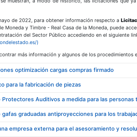
se muestran, a modo de histórico, las licitaciones que ya
 mayo de 2022, para obtener información respecto a
Licita
de Moneda y Timbre - Real Casa de la Moneda, puede acced
ratación del Sector Público accediendo en el siguiente lin
r
iondelestado.es/)
ontrar más información y algunos de los procedimientos 
iones optimización cargas compras firmado
 para la fabricación de piezas
tar