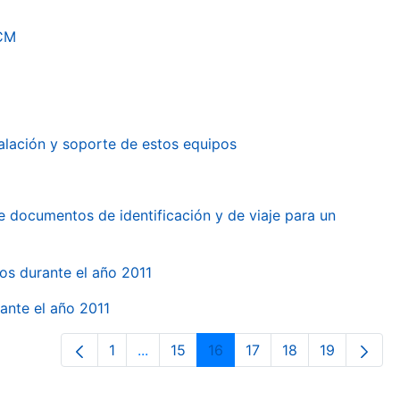
RCM
alación y soporte de estos equipos
e documentos de identificación y de viaje para un
gos durante el año 2011
ante el año 2011
1
...
15
16
17
18
19
Página
Páginas intermedias Use TAB para des
Página
Página
Página
Página
Página