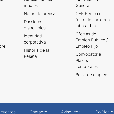
medios
General
Notas de prensa
OEP Personal
func. de carrera o
Dossieres
laboral fijo
disponibles
Ofertas de
Identidad
Empleo Público /
corporativa
bre
Empleo Fijo
Historia de la
Convocatoria
Peseta
Plazas
Temporales
Bolsa de empleo
ecuentes
Contacto
Aviso legal
Política 