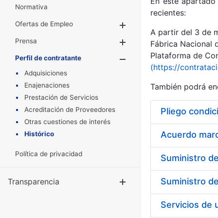
En este apartado 
Normativa
recientes:
Ofertas de Empleo
Mostrar/Ocultar
A partir del 3 de
Prensa
Mostrar/Ocultar
Fábrica Nacional 
Plataforma de Cont
Perfil de contratante
Mostrar/Oculta
(https://contratac
Adquisiciones
Enajenaciones
También podrá enc
Prestación de Servicios
Acreditación de Proveedores
Pliego condic
Otras cuestiones de interés
Acuerdo marco
Histórico
Política de privacidad
Transparencia
Mostrar/Ocul