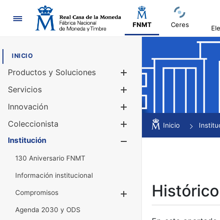
Navegación
FNMT
Ceres
El
INICIO
Productos y Soluciones
Mostrar/Ocul
Servicios
Mostrar/Ocul
Innovación
Mostrar/Ocul
Coleccionista
Mostrar/Ocul
Inicio
Institu
Institución
Mostrar/Ocul
130 Aniversario FNMT
Información institucional
Histórico
Compromisos
Mostrar/Ocultar
Agenda 2030 y ODS