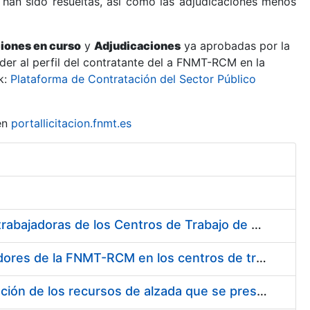
 han sido resueltas, así como las adjudicaciones menos
ciones en curso
y
Adjudicaciones
ya aprobadas por la
er al perfil del contratante del a FNMT-RCM en la
k:
Plataforma de Contratación del Sector Público
en
portallicitacion.fnmt.es
Suministro de Protectores Auditivos a medida para las personas trabajadoras de los Centros de Trabajo de Madrid y Burgos
Suministro de gafas graduadas antiproyecciones para los trabajadores de la FNMT-RCM en los centros de trabajo de Madrid y Burgos
Servicios de una empresa externa para el asesoramiento y resolución de los recursos de alzada que se presentan relacionados con procesos de selección para la FNMT-RCM