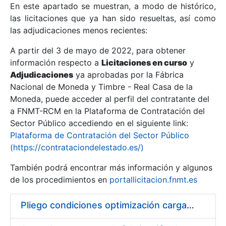
En este apartado se muestran, a modo de histórico,
las licitaciones que ya han sido resueltas, así como
Mostrar/Ocultar
las adjudicaciones menos recientes:
Mostrar/Ocultar
A partir del 3 de mayo de 2022, para obtener
información respecto a
Mostrar/Ocultar
Licitaciones en curso
y
Adjudicaciones
ya aprobadas por la Fábrica
Nacional de Moneda y Timbre - Real Casa de la
Moneda, puede acceder al perfil del contratante del
a FNMT-RCM en la Plataforma de Contratación del
Sector Público accediendo en el siguiente link:
Plataforma de Contratación del Sector Público
(https://contrataciondelestado.es/)
También podrá encontrar más información y algunos
de los procedimientos en
portallicitacion.fnmt.es
Mostrar/Ocultar
Pliego condiciones optimización cargas compras firmado