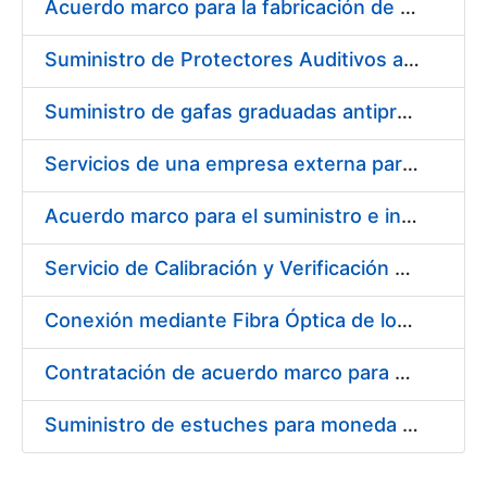
Acuerdo marco para la fabricación de piezas
Suministro de Protectores Auditivos a medida para las personas trabajadoras de los Centros de Trabajo de Madrid y Burgos
Suministro de gafas graduadas antiproyecciones para los trabajadores de la FNMT-RCM en los centros de trabajo de Madrid y Burgos
Servicios de una empresa externa para el asesoramiento y resolución de los recursos de alzada que se presentan relacionados con procesos de selección para la FNMT-RCM
Acuerdo marco para el suministro e instalación de persianas, estores y otros complementos
Servicio de Calibración y Verificación Externa de los Equipos de Medición del Servicio de Prevención de la FNMT-RCM
Conexión mediante Fibra Óptica de los Centros de Proceso de Datos (CPDs) de las sedes de la FNMT-RCM de Burgos y Madrid
Contratación de acuerdo marco para el Suministro de Material de Electricidad para la Fábrica Nacional de Moneda y Timbre-Real Casa de la Moneda en su centro de trabajo de Burgos
Suministro de estuches para moneda de 30 €