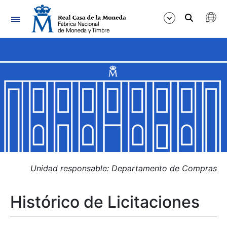
Navegación
Mostrar/Ocultar
Mostrar/Ocultar
Mostrar/Ocultar
Mostrar/Ocultar
Mostrar/Ocultar
Unidad responsable: Departamento de Compras
Histórico de Licitaciones
Mostrar/Ocultar