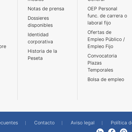
Notas de prensa
OEP Personal
func. de carrera o
Dossieres
laboral fijo
disponibles
Ofertas de
Identidad
Empleo Público /
corporativa
bre
Empleo Fijo
Historia de la
Convocatoria
Peseta
Plazas
Temporales
Bolsa de empleo
ecuentes
Contacto
Aviso legal
Política 