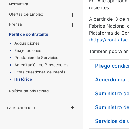
En este apartado 
Normativa
recientes:
Ofertas de Empleo
Mostrar/Ocultar
A partir del 3 de
Prensa
Mostrar/Ocultar
Fábrica Nacional 
Plataforma de Cont
Perfil de contratante
Mostrar/Oculta
(https://contratac
Adquisiciones
Enajenaciones
También podrá enc
Prestación de Servicios
Acreditación de Proveedores
Pliego condic
Otras cuestiones de interés
Acuerdo marco
Histórico
Política de privacidad
Transparencia
Mostrar/Ocul