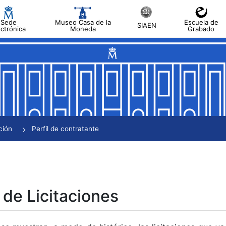
Sede
Museo Casa de la
Escuela de
SIAEN
ectrónica
Moneda
Grabado
tar
tar
tar
tar
ción
Perfil de contratante
tar
 de Licitaciones