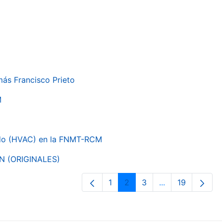
más Francisco Prieto
M
nado (HVAC) en la FNMT-RCM
ON (ORIGINALES)
1
2
3
...
19
Página
Página
Página
Páginas interme
Página