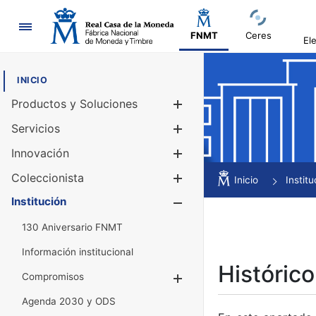
Navegación
FNMT
Ceres
El
INICIO
Productos y Soluciones
Mostrar/Ocul
Servicios
Mostrar/Ocul
Innovación
Mostrar/Ocul
Coleccionista
Mostrar/Ocul
Inicio
Institu
Institución
Mostrar/Ocul
130 Aniversario FNMT
Información institucional
Histórico
Compromisos
Mostrar/Ocultar
Agenda 2030 y ODS