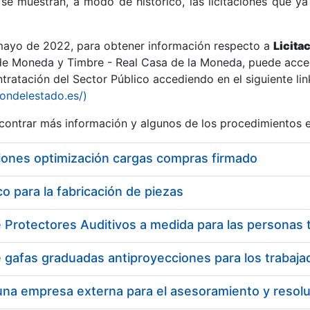
se muestran, a modo de histórico, las licitaciones que ya
 mayo de 2022, para obtener información respecto a
Licita
de Moneda y Timbre - Real Casa de la Moneda, puede acced
ratación del Sector Público accediendo en el siguiente lin
r
iondelestado.es/)
ontrar más información y algunos de los procedimientos 
iones optimización cargas compras firmado
 para la fabricación de piezas
tar