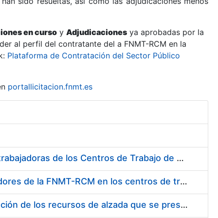
 han sido resueltas, así como las adjudicaciones menos
ciones en curso
y
Adjudicaciones
ya aprobadas por la
er al perfil del contratante del a FNMT-RCM en la
k:
Plataforma de Contratación del Sector Público
en
portallicitacion.fnmt.es
Suministro de Protectores Auditivos a medida para las personas trabajadoras de los Centros de Trabajo de Madrid y Burgos
Suministro de gafas graduadas antiproyecciones para los trabajadores de la FNMT-RCM en los centros de trabajo de Madrid y Burgos
Servicios de una empresa externa para el asesoramiento y resolución de los recursos de alzada que se presentan relacionados con procesos de selección para la FNMT-RCM