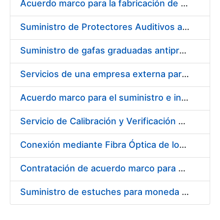
Acuerdo marco para la fabricación de piezas
Suministro de Protectores Auditivos a medida para las personas trabajadoras de los Centros de Trabajo de Madrid y Burgos
Suministro de gafas graduadas antiproyecciones para los trabajadores de la FNMT-RCM en los centros de trabajo de Madrid y Burgos
Servicios de una empresa externa para el asesoramiento y resolución de los recursos de alzada que se presentan relacionados con procesos de selección para la FNMT-RCM
Acuerdo marco para el suministro e instalación de persianas, estores y otros complementos
Servicio de Calibración y Verificación Externa de los Equipos de Medición del Servicio de Prevención de la FNMT-RCM
Conexión mediante Fibra Óptica de los Centros de Proceso de Datos (CPDs) de las sedes de la FNMT-RCM de Burgos y Madrid
Contratación de acuerdo marco para el Suministro de Material de Electricidad para la Fábrica Nacional de Moneda y Timbre-Real Casa de la Moneda en su centro de trabajo de Burgos
Suministro de estuches para moneda de 30 €