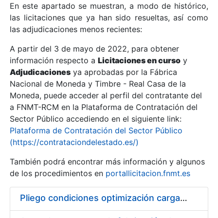
En este apartado se muestran, a modo de histórico,
las licitaciones que ya han sido resueltas, así como
Mostrar/Ocultar
las adjudicaciones menos recientes:
Mostrar/Ocultar
A partir del 3 de mayo de 2022, para obtener
información respecto a
Mostrar/Ocultar
Licitaciones en curso
y
Adjudicaciones
ya aprobadas por la Fábrica
Nacional de Moneda y Timbre - Real Casa de la
Moneda, puede acceder al perfil del contratante del
a FNMT-RCM en la Plataforma de Contratación del
Sector Público accediendo en el siguiente link:
Plataforma de Contratación del Sector Público
(https://contrataciondelestado.es/)
También podrá encontrar más información y algunos
de los procedimientos en
portallicitacion.fnmt.es
Mostrar/Ocultar
Pliego condiciones optimización cargas compras firmado