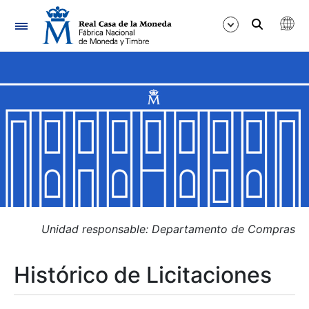
Navegación
Mostrar/Ocultar
Mostrar/Ocultar
Mostrar/Ocultar
Mostrar/Ocultar
Mostrar/Ocultar
Unidad responsable: Departamento de Compras
Histórico de Licitaciones
Mostrar/Ocultar