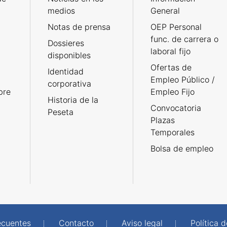
medios
General
Notas de prensa
OEP Personal
func. de carrera o
Dossieres
laboral fijo
disponibles
Ofertas de
Identidad
Empleo Público /
corporativa
bre
Empleo Fijo
Historia de la
Convocatoria
Peseta
Plazas
Temporales
Bolsa de empleo
ecuentes
Contacto
Aviso legal
Política 