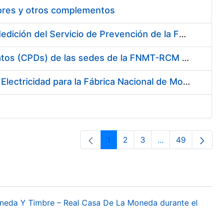
tores y otros complementos
Servicio de Calibración y Verificación Externa de los Equipos de Medición del Servicio de Prevención de la FNMT-RCM
Conexión mediante Fibra Óptica de los Centros de Proceso de Datos (CPDs) de las sedes de la FNMT-RCM de Burgos y Madrid
Contratación de acuerdo marco para el Suministro de Material de Electricidad para la Fábrica Nacional de Moneda y Timbre-Real Casa de la Moneda en su centro de trabajo de Burgos
1
2
3
...
49
Página
Página
Página
Páginas interme
Página
oneda Y Timbre – Real Casa De La Moneda durante el