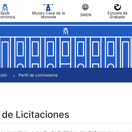
Sede
Museo Casa de la
Escuela de
SIAEN
ectrónica
Moneda
Grabado
tar
tar
tar
tar
ción
Perfil de contratante
tar
 de Licitaciones