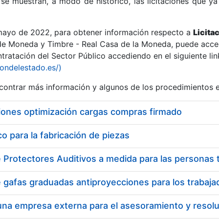
se muestran, a modo de histórico, las licitaciones que ya
 mayo de 2022, para obtener información respecto a
Licita
de Moneda y Timbre - Real Casa de la Moneda, puede acced
ratación del Sector Público accediendo en el siguiente lin
r
iondelestado.es/)
ontrar más información y algunos de los procedimientos 
iones optimización cargas compras firmado
 para la fabricación de piezas
tar