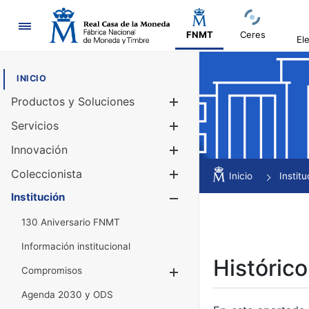
Navegación
FNMT
Ceres
El
INICIO
Productos y Soluciones
Mostrar/Ocul
Servicios
Mostrar/Ocul
Innovación
Mostrar/Ocul
Coleccionista
Mostrar/Ocul
Inicio
Institu
Institución
Mostrar/Ocul
130 Aniversario FNMT
Información institucional
Histórico
Compromisos
Mostrar/Ocultar
Agenda 2030 y ODS