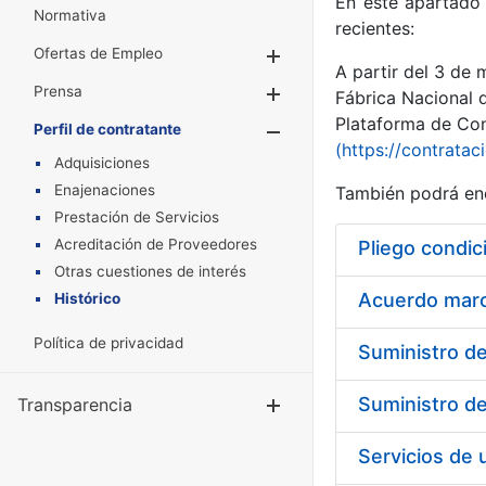
En este apartado 
Normativa
recientes:
Ofertas de Empleo
Mostrar/Ocultar
A partir del 3 de
Prensa
Mostrar/Ocultar
Fábrica Nacional 
Plataforma de Cont
Perfil de contratante
Mostrar/Oculta
(https://contratac
Adquisiciones
Enajenaciones
También podrá enc
Prestación de Servicios
Acreditación de Proveedores
Pliego condic
Otras cuestiones de interés
Acuerdo marco
Histórico
Política de privacidad
Transparencia
Mostrar/Ocul