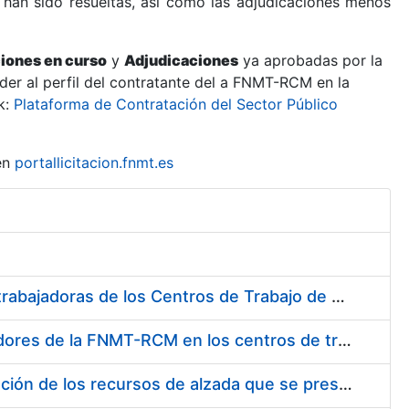
 han sido resueltas, así como las adjudicaciones menos
ciones en curso
y
Adjudicaciones
ya aprobadas por la
er al perfil del contratante del a FNMT-RCM en la
k:
Plataforma de Contratación del Sector Público
en
portallicitacion.fnmt.es
Suministro de Protectores Auditivos a medida para las personas trabajadoras de los Centros de Trabajo de Madrid y Burgos
Suministro de gafas graduadas antiproyecciones para los trabajadores de la FNMT-RCM en los centros de trabajo de Madrid y Burgos
Servicios de una empresa externa para el asesoramiento y resolución de los recursos de alzada que se presentan relacionados con procesos de selección para la FNMT-RCM