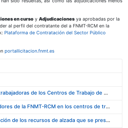
 han sido resueltas, así como las adjudicaciones menos
ciones en curso
y
Adjudicaciones
ya aprobadas por la
er al perfil del contratante del a FNMT-RCM en la
k:
Plataforma de Contratación del Sector Público
en
portallicitacion.fnmt.es
Suministro de Protectores Auditivos a medida para las personas trabajadoras de los Centros de Trabajo de Madrid y Burgos
Suministro de gafas graduadas antiproyecciones para los trabajadores de la FNMT-RCM en los centros de trabajo de Madrid y Burgos
Servicios de una empresa externa para el asesoramiento y resolución de los recursos de alzada que se presentan relacionados con procesos de selección para la FNMT-RCM