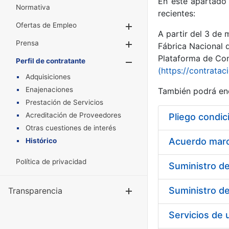
En este apartado 
Normativa
recientes:
Ofertas de Empleo
Mostrar/Ocultar
A partir del 3 de
Prensa
Mostrar/Ocultar
Fábrica Nacional 
Plataforma de Cont
Perfil de contratante
Mostrar/Oculta
(https://contratac
Adquisiciones
Enajenaciones
También podrá enc
Prestación de Servicios
Acreditación de Proveedores
Pliego condic
Otras cuestiones de interés
Acuerdo marco
Histórico
Política de privacidad
Transparencia
Mostrar/Ocul