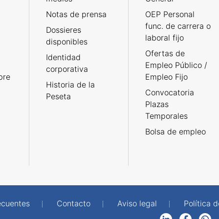
Notas de prensa
OEP Personal
func. de carrera o
Dossieres
laboral fijo
disponibles
Ofertas de
Identidad
Empleo Público /
corporativa
bre
Empleo Fijo
Historia de la
Convocatoria
Peseta
Plazas
Temporales
Bolsa de empleo
ecuentes
Contacto
Aviso legal
Política 