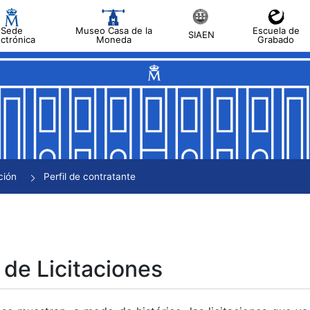
Sede
Museo Casa de la
Escuela de
SIAEN
ectrónica
Moneda
Grabado
tar
tar
tar
tar
ción
Perfil de contratante
tar
 de Licitaciones