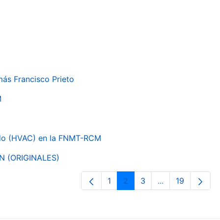
más Francisco Prieto
M
nado (HVAC) en la FNMT-RCM
ON (ORIGINALES)
1
2
3
...
19
Página
Página
Página
Páginas interme
Página