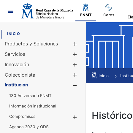
Navegación
FNMT
Ceres
El
INICIO
Productos y Soluciones
Mostrar/Ocul
Servicios
Mostrar/Ocul
Innovación
Mostrar/Ocul
Coleccionista
Mostrar/Ocul
Inicio
Institu
Institución
Mostrar/Ocul
130 Aniversario FNMT
Información institucional
Histórico
Compromisos
Mostrar/Ocultar
Agenda 2030 y ODS