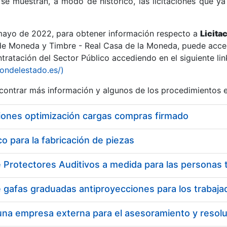
se muestran, a modo de histórico, las licitaciones que ya
 mayo de 2022, para obtener información respecto a
Licita
de Moneda y Timbre - Real Casa de la Moneda, puede acced
ratación del Sector Público accediendo en el siguiente lin
r
iondelestado.es/)
ontrar más información y algunos de los procedimientos 
iones optimización cargas compras firmado
 para la fabricación de piezas
tar