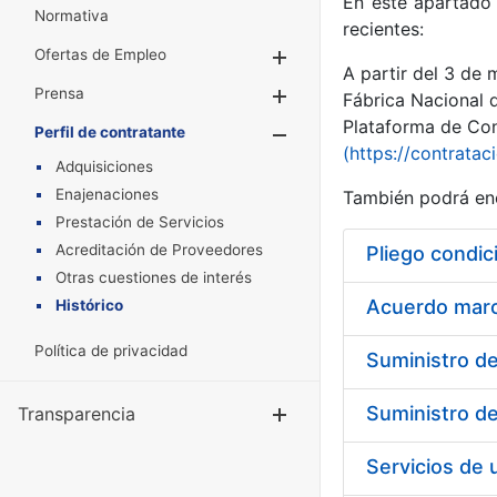
En este apartado 
Normativa
recientes:
Ofertas de Empleo
Mostrar/Ocultar
A partir del 3 de
Prensa
Mostrar/Ocultar
Fábrica Nacional 
Plataforma de Cont
Perfil de contratante
Mostrar/Oculta
(https://contratac
Adquisiciones
Enajenaciones
También podrá enc
Prestación de Servicios
Acreditación de Proveedores
Pliego condic
Otras cuestiones de interés
Acuerdo marco
Histórico
Política de privacidad
Transparencia
Mostrar/Ocul