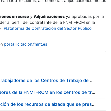
 han sido resueltas, así como las adjudicaciones menos
ciones en curso
y
Adjudicaciones
ya aprobadas por la
er al perfil del contratante del a FNMT-RCM en la
k:
Plataforma de Contratación del Sector Público
en
portallicitacion.fnmt.es
Suministro de Protectores Auditivos a medida para las personas trabajadoras de los Centros de Trabajo de Madrid y Burgos
Suministro de gafas graduadas antiproyecciones para los trabajadores de la FNMT-RCM en los centros de trabajo de Madrid y Burgos
Servicios de una empresa externa para el asesoramiento y resolución de los recursos de alzada que se presentan relacionados con procesos de selección para la FNMT-RCM