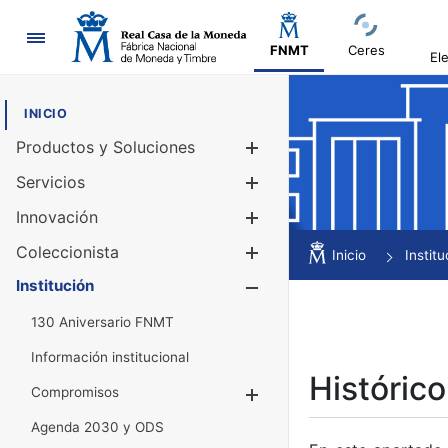
Navegación
FNMT
Ceres
El
INICIO
Productos y Soluciones
Mostrar/Ocul
Servicios
Mostrar/Ocul
Innovación
Mostrar/Ocul
Coleccionista
Mostrar/Ocul
Inicio
Institu
Institución
Mostrar/Ocul
130 Aniversario FNMT
Información institucional
Histórico
Compromisos
Mostrar/Ocultar
Agenda 2030 y ODS