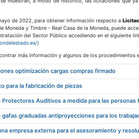
se muestran, a modo de histórico, las licitaciones que ya
 mayo de 2022, para obtener información respecto a
Licita
de Moneda y Timbre - Real Casa de la Moneda, puede acced
ratación del Sector Público accediendo en el siguiente lin
r
iondelestado.es/)
ontrar más información y algunos de los procedimientos 
iones optimización cargas compras firmado
 para la fabricación de piezas
tar