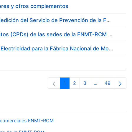
tores y otros complementos
Servicio de Calibración y Verificación Externa de los Equipos de Medición del Servicio de Prevención de la FNMT-RCM
Conexión mediante Fibra Óptica de los Centros de Proceso de Datos (CPDs) de las sedes de la FNMT-RCM de Burgos y Madrid
Contratación de acuerdo marco para el Suministro de Material de Electricidad para la Fábrica Nacional de Moneda y Timbre-Real Casa de la Moneda en su centro de trabajo de Burgos
1
2
3
...
49
Página
Página
Página
Páginas interme
Página
os comerciales FNMT-RCM