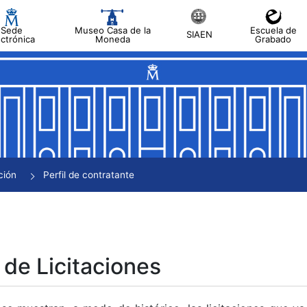
Sede
Museo Casa de la
Escuela de
SIAEN
ectrónica
Moneda
Grabado
tar
tar
tar
tar
ción
Perfil de contratante
tar
 de Licitaciones