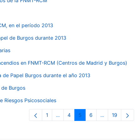
ntros de la FNMT-RCM
CM, en el período 2013
papel de Burgos durante 2013
arias
 incendios en FNMT-RCM (Centros de Madrid y Burgos)
ca de Papel Burgos durante el año 2013
l de Burgos
e Riesgos Psicosociales
1
...
4
5
6
...
19
Página
Páginas intermedias Use TAB para 
Página
Página
Página
Páginas interme
Página