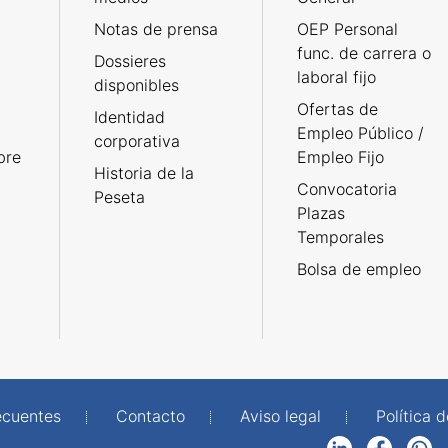
Notas de prensa
OEP Personal
func. de carrera o
Dossieres
laboral fijo
disponibles
Ofertas de
Identidad
Empleo Público /
corporativa
bre
Empleo Fijo
Historia de la
Convocatoria
Peseta
Plazas
Temporales
Bolsa de empleo
ecuentes
Contacto
Aviso legal
Política 