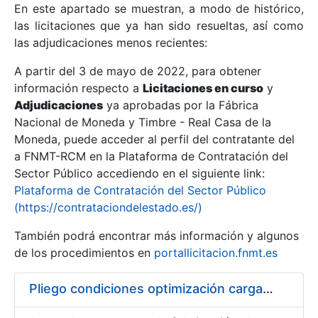
En este apartado se muestran, a modo de histórico,
las licitaciones que ya han sido resueltas, así como
Mostrar/Ocultar
las adjudicaciones menos recientes:
Mostrar/Ocultar
A partir del 3 de mayo de 2022, para obtener
información respecto a
Mostrar/Ocultar
Licitaciones en curso
y
Adjudicaciones
ya aprobadas por la Fábrica
Nacional de Moneda y Timbre - Real Casa de la
Moneda, puede acceder al perfil del contratante del
a FNMT-RCM en la Plataforma de Contratación del
Sector Público accediendo en el siguiente link:
Plataforma de Contratación del Sector Público
(https://contrataciondelestado.es/)
También podrá encontrar más información y algunos
de los procedimientos en
portallicitacion.fnmt.es
Mostrar/Ocultar
Pliego condiciones optimización cargas compras firmado