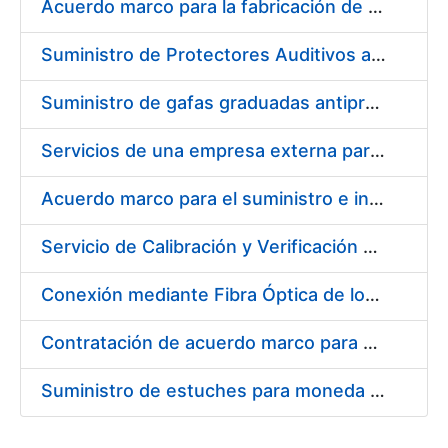
Acuerdo marco para la fabricación de piezas
Suministro de Protectores Auditivos a medida para las personas trabajadoras de los Centros de Trabajo de Madrid y Burgos
Suministro de gafas graduadas antiproyecciones para los trabajadores de la FNMT-RCM en los centros de trabajo de Madrid y Burgos
Servicios de una empresa externa para el asesoramiento y resolución de los recursos de alzada que se presentan relacionados con procesos de selección para la FNMT-RCM
Acuerdo marco para el suministro e instalación de persianas, estores y otros complementos
Servicio de Calibración y Verificación Externa de los Equipos de Medición del Servicio de Prevención de la FNMT-RCM
Conexión mediante Fibra Óptica de los Centros de Proceso de Datos (CPDs) de las sedes de la FNMT-RCM de Burgos y Madrid
Contratación de acuerdo marco para el Suministro de Material de Electricidad para la Fábrica Nacional de Moneda y Timbre-Real Casa de la Moneda en su centro de trabajo de Burgos
Suministro de estuches para moneda de 30 €