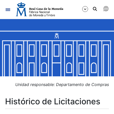
Navegación
Mostrar/Ocultar
Mostrar/Ocultar
Mostrar/Ocultar
Mostrar/Ocultar
Mostrar/Ocultar
Unidad responsable: Departamento de Compras
Histórico de Licitaciones
Mostrar/Ocultar