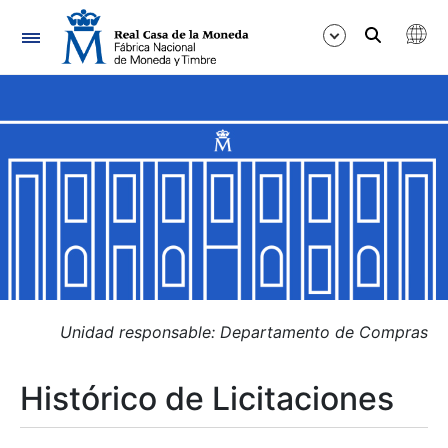
Navegación
Mostrar/Ocultar
Mostrar/Ocultar
Mostrar/Ocultar
Mostrar/Ocultar
Mostrar/Ocultar
Unidad responsable: Departamento de Compras
Histórico de Licitaciones
Mostrar/Ocultar