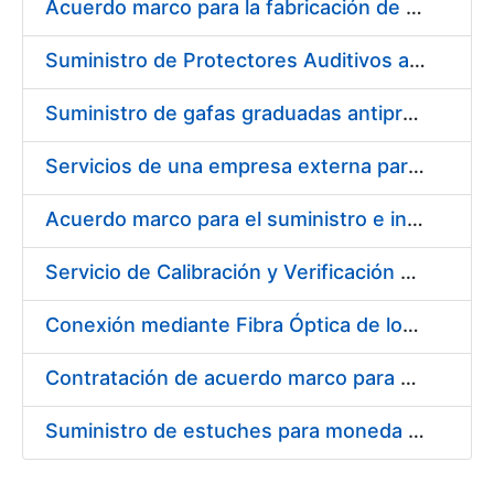
Acuerdo marco para la fabricación de piezas
Suministro de Protectores Auditivos a medida para las personas trabajadoras de los Centros de Trabajo de Madrid y Burgos
Suministro de gafas graduadas antiproyecciones para los trabajadores de la FNMT-RCM en los centros de trabajo de Madrid y Burgos
Servicios de una empresa externa para el asesoramiento y resolución de los recursos de alzada que se presentan relacionados con procesos de selección para la FNMT-RCM
Acuerdo marco para el suministro e instalación de persianas, estores y otros complementos
Servicio de Calibración y Verificación Externa de los Equipos de Medición del Servicio de Prevención de la FNMT-RCM
Conexión mediante Fibra Óptica de los Centros de Proceso de Datos (CPDs) de las sedes de la FNMT-RCM de Burgos y Madrid
Contratación de acuerdo marco para el Suministro de Material de Electricidad para la Fábrica Nacional de Moneda y Timbre-Real Casa de la Moneda en su centro de trabajo de Burgos
Suministro de estuches para moneda de 30 €