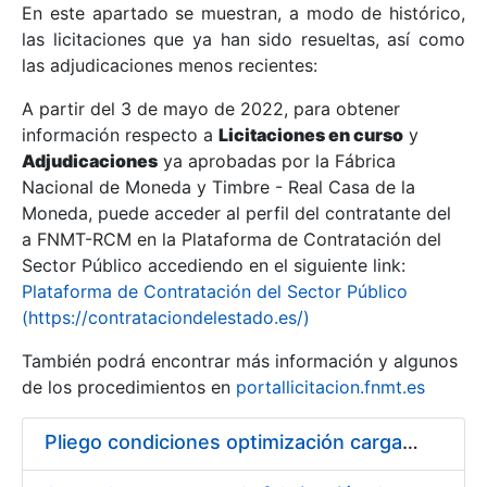
En este apartado se muestran, a modo de histórico,
las licitaciones que ya han sido resueltas, así como
Mostrar/Ocultar
las adjudicaciones menos recientes:
Mostrar/Ocultar
A partir del 3 de mayo de 2022, para obtener
información respecto a
Mostrar/Ocultar
Licitaciones en curso
y
Adjudicaciones
ya aprobadas por la Fábrica
Nacional de Moneda y Timbre - Real Casa de la
Moneda, puede acceder al perfil del contratante del
a FNMT-RCM en la Plataforma de Contratación del
Sector Público accediendo en el siguiente link:
Plataforma de Contratación del Sector Público
(https://contrataciondelestado.es/)
También podrá encontrar más información y algunos
de los procedimientos en
portallicitacion.fnmt.es
Mostrar/Ocultar
Pliego condiciones optimización cargas compras firmado