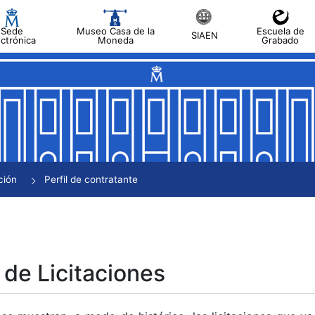
Sede
Museo Casa de la
Escuela de
SIAEN
ectrónica
Moneda
Grabado
tar
tar
tar
tar
ción
Perfil de contratante
tar
 de Licitaciones