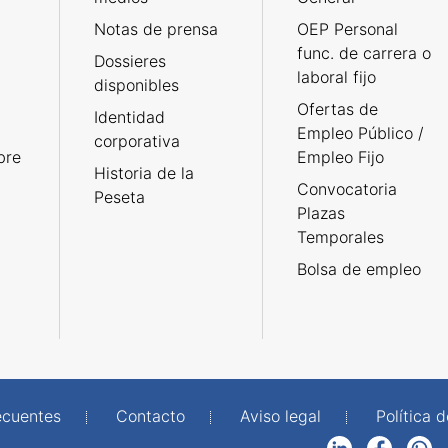
Notas de prensa
OEP Personal
func. de carrera o
Dossieres
laboral fijo
disponibles
Ofertas de
Identidad
Empleo Público /
corporativa
bre
Empleo Fijo
Historia de la
Convocatoria
Peseta
Plazas
Temporales
Bolsa de empleo
ecuentes
Contacto
Aviso legal
Política 