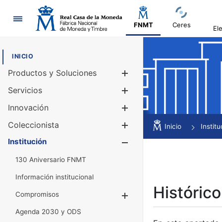
Navegación
FNMT
Ceres
El
INICIO
Productos y Soluciones
Mostrar/Ocul
Servicios
Mostrar/Ocul
Innovación
Mostrar/Ocul
Coleccionista
Mostrar/Ocul
Inicio
Institu
Institución
Mostrar/Ocul
130 Aniversario FNMT
Información institucional
Histórico
Compromisos
Mostrar/Ocultar
Agenda 2030 y ODS