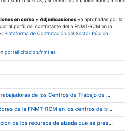
 han sido resueltas, así como las adjudicaciones menos
ciones en curso
y
Adjudicaciones
ya aprobadas por la
er al perfil del contratante del a FNMT-RCM en la
k:
Plataforma de Contratación del Sector Público
en
portallicitacion.fnmt.es
Suministro de Protectores Auditivos a medida para las personas trabajadoras de los Centros de Trabajo de Madrid y Burgos
Suministro de gafas graduadas antiproyecciones para los trabajadores de la FNMT-RCM en los centros de trabajo de Madrid y Burgos
Servicios de una empresa externa para el asesoramiento y resolución de los recursos de alzada que se presentan relacionados con procesos de selección para la FNMT-RCM