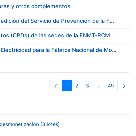
tores y otros complementos
Servicio de Calibración y Verificación Externa de los Equipos de Medición del Servicio de Prevención de la FNMT-RCM
Conexión mediante Fibra Óptica de los Centros de Proceso de Datos (CPDs) de las sedes de la FNMT-RCM de Burgos y Madrid
Contratación de acuerdo marco para el Suministro de Material de Electricidad para la Fábrica Nacional de Moneda y Timbre-Real Casa de la Moneda en su centro de trabajo de Burgos
1
2
3
...
49
Página
Página
Página
Páginas interme
Página
desmonetización (3 lotes)