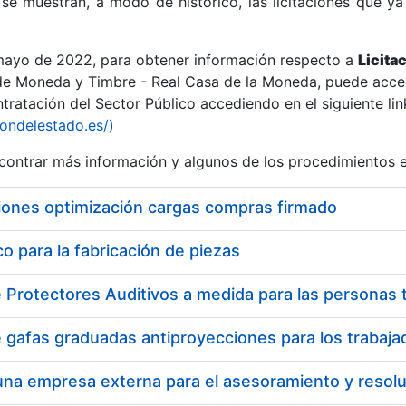
se muestran, a modo de histórico, las licitaciones que ya
 mayo de 2022, para obtener información respecto a
Licita
de Moneda y Timbre - Real Casa de la Moneda, puede acced
ratación del Sector Público accediendo en el siguiente lin
r
iondelestado.es/)
ontrar más información y algunos de los procedimientos 
iones optimización cargas compras firmado
 para la fabricación de piezas
tar