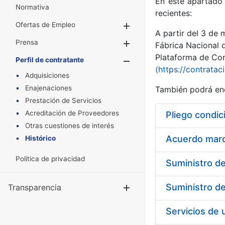
En este apartado 
Normativa
recientes:
Ofertas de Empleo
Mostrar/Ocultar
A partir del 3 de
Prensa
Mostrar/Ocultar
Fábrica Nacional 
Plataforma de Cont
Perfil de contratante
Mostrar/Oculta
(https://contratac
Adquisiciones
Enajenaciones
También podrá enc
Prestación de Servicios
Acreditación de Proveedores
Pliego condic
Otras cuestiones de interés
Acuerdo marco
Histórico
Política de privacidad
Transparencia
Mostrar/Ocul