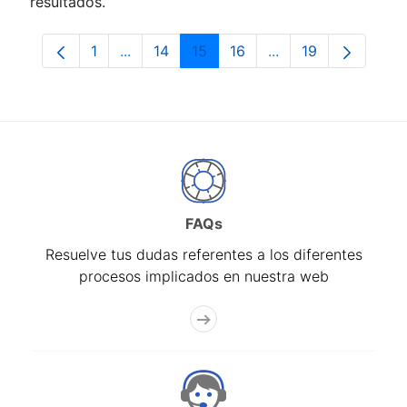
resultados.
1
...
14
15
16
...
19
Página
Páginas intermedias Use TAB para despla
Página
Página
Página
Páginas intermedia
Página
FAQs
Resuelve tus dudas referentes a los diferentes
procesos implicados en nuestra web