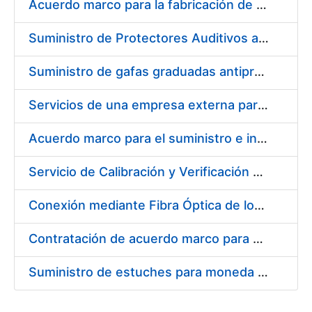
Acuerdo marco para la fabricación de piezas
Suministro de Protectores Auditivos a medida para las personas trabajadoras de los Centros de Trabajo de Madrid y Burgos
Suministro de gafas graduadas antiproyecciones para los trabajadores de la FNMT-RCM en los centros de trabajo de Madrid y Burgos
Servicios de una empresa externa para el asesoramiento y resolución de los recursos de alzada que se presentan relacionados con procesos de selección para la FNMT-RCM
Acuerdo marco para el suministro e instalación de persianas, estores y otros complementos
Servicio de Calibración y Verificación Externa de los Equipos de Medición del Servicio de Prevención de la FNMT-RCM
Conexión mediante Fibra Óptica de los Centros de Proceso de Datos (CPDs) de las sedes de la FNMT-RCM de Burgos y Madrid
Contratación de acuerdo marco para el Suministro de Material de Electricidad para la Fábrica Nacional de Moneda y Timbre-Real Casa de la Moneda en su centro de trabajo de Burgos
Suministro de estuches para moneda de 30 €