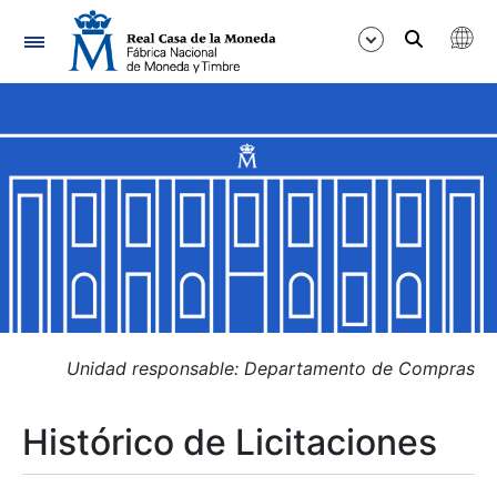
Navegación
Mostrar/Ocultar
Mostrar/Ocultar
Mostrar/Ocultar
Mostrar/Ocultar
Mostrar/Ocultar
Unidad responsable: Departamento de Compras
Histórico de Licitaciones
Mostrar/Ocultar