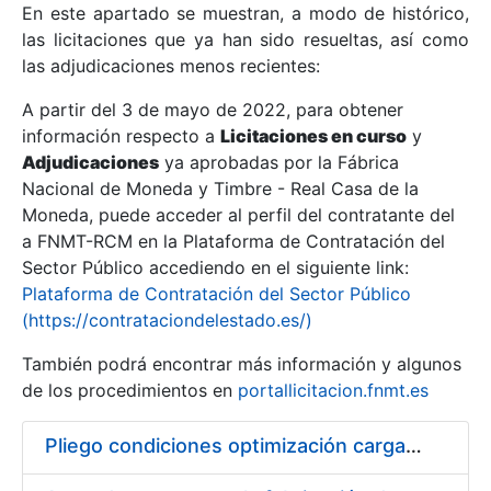
En este apartado se muestran, a modo de histórico,
las licitaciones que ya han sido resueltas, así como
Mostrar/Ocultar
las adjudicaciones menos recientes:
Mostrar/Ocultar
A partir del 3 de mayo de 2022, para obtener
información respecto a
Mostrar/Ocultar
Licitaciones en curso
y
Adjudicaciones
ya aprobadas por la Fábrica
Nacional de Moneda y Timbre - Real Casa de la
Moneda, puede acceder al perfil del contratante del
a FNMT-RCM en la Plataforma de Contratación del
Sector Público accediendo en el siguiente link:
Plataforma de Contratación del Sector Público
(https://contrataciondelestado.es/)
También podrá encontrar más información y algunos
de los procedimientos en
portallicitacion.fnmt.es
Mostrar/Ocultar
Pliego condiciones optimización cargas compras firmado