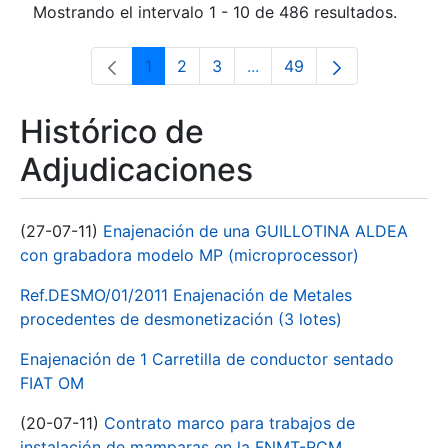
Mostrando el intervalo 1 - 10 de 486 resultados.
1
2
3
...
49
Página
Página
Página
Páginas intermedias Use 
Página
Histórico de
Adjudicaciones
(27-07-11)
Enajenación de una GUILLOTINA ALDEA
con grabadora modelo MP (microprocessor)
Ref.DESMO/01/2011 Enajenación de Metales
procedentes de desmonetización (3 lotes)
Enajenación de 1 Carretilla de conductor sentado
FIAT OM
(20-07-11)
Contrato marco para trabajos de
instalación de mamparas en la FNMT-RCM