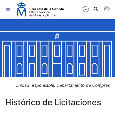
Navegación
Mostrar/Ocultar
Mostrar/Ocultar
Mostrar/Ocultar
Mostrar/Ocultar
Mostrar/Ocultar
Unidad responsable: Departamento de Compras
Histórico de Licitaciones
Mostrar/Ocultar