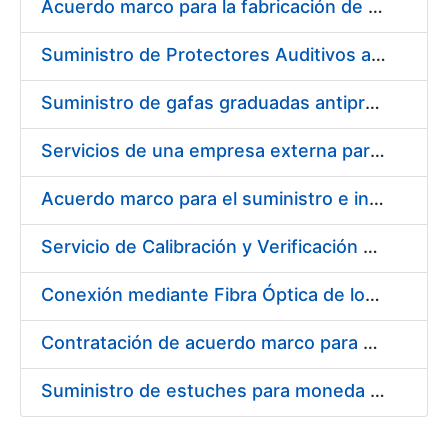
Acuerdo marco para la fabricación de piezas
Suministro de Protectores Auditivos a medida para las personas trabajadoras de los Centros de Trabajo de Madrid y Burgos
Suministro de gafas graduadas antiproyecciones para los trabajadores de la FNMT-RCM en los centros de trabajo de Madrid y Burgos
Servicios de una empresa externa para el asesoramiento y resolución de los recursos de alzada que se presentan relacionados con procesos de selección para la FNMT-RCM
Acuerdo marco para el suministro e instalación de persianas, estores y otros complementos
Servicio de Calibración y Verificación Externa de los Equipos de Medición del Servicio de Prevención de la FNMT-RCM
Conexión mediante Fibra Óptica de los Centros de Proceso de Datos (CPDs) de las sedes de la FNMT-RCM de Burgos y Madrid
Contratación de acuerdo marco para el Suministro de Material de Electricidad para la Fábrica Nacional de Moneda y Timbre-Real Casa de la Moneda en su centro de trabajo de Burgos
Suministro de estuches para moneda de 30 €