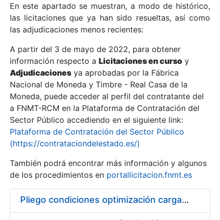
En este apartado se muestran, a modo de histórico,
las licitaciones que ya han sido resueltas, así como
Mostrar/Ocultar
las adjudicaciones menos recientes:
Mostrar/Ocultar
A partir del 3 de mayo de 2022, para obtener
información respecto a
Mostrar/Ocultar
Licitaciones en curso
y
Adjudicaciones
ya aprobadas por la Fábrica
Nacional de Moneda y Timbre - Real Casa de la
Moneda, puede acceder al perfil del contratante del
a FNMT-RCM en la Plataforma de Contratación del
Sector Público accediendo en el siguiente link:
Plataforma de Contratación del Sector Público
(https://contrataciondelestado.es/)
También podrá encontrar más información y algunos
de los procedimientos en
portallicitacion.fnmt.es
Mostrar/Ocultar
Pliego condiciones optimización cargas compras firmado