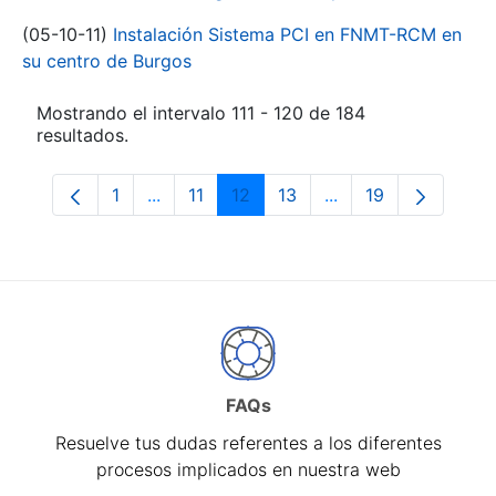
(05-10-11)
Instalación Sistema PCI en FNMT-RCM en
su centro de Burgos
Mostrando el intervalo 111 - 120 de 184
resultados.
1
...
11
12
13
...
19
Página
Páginas intermedias Use TAB para despl
Página
Página
Página
Páginas intermedia
Página
FAQs
Resuelve tus dudas referentes a los diferentes
procesos implicados en nuestra web