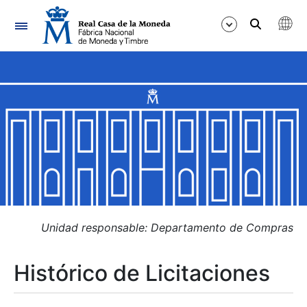
Navegación
Mostrar/Ocultar
Mostrar/Ocultar
Mostrar/Ocultar
Mostrar/Ocultar
Mostrar/Ocultar
Unidad responsable: Departamento de Compras
Histórico de Licitaciones
Mostrar/Ocultar