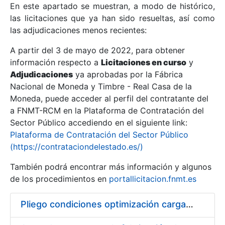
En este apartado se muestran, a modo de histórico,
las licitaciones que ya han sido resueltas, así como
Mostrar/Ocultar
las adjudicaciones menos recientes:
Mostrar/Ocultar
A partir del 3 de mayo de 2022, para obtener
información respecto a
Mostrar/Ocultar
Licitaciones en curso
y
Adjudicaciones
ya aprobadas por la Fábrica
Nacional de Moneda y Timbre - Real Casa de la
Moneda, puede acceder al perfil del contratante del
a FNMT-RCM en la Plataforma de Contratación del
Sector Público accediendo en el siguiente link:
Plataforma de Contratación del Sector Público
(https://contrataciondelestado.es/)
También podrá encontrar más información y algunos
de los procedimientos en
portallicitacion.fnmt.es
Mostrar/Ocultar
Pliego condiciones optimización cargas compras firmado