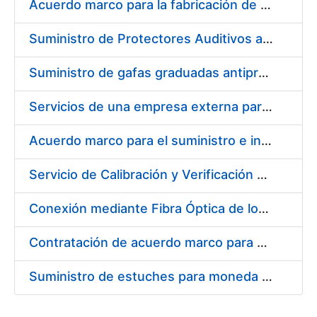
Acuerdo marco para la fabricación de piezas
Suministro de Protectores Auditivos a medida para las personas trabajadoras de los Centros de Trabajo de Madrid y Burgos
Suministro de gafas graduadas antiproyecciones para los trabajadores de la FNMT-RCM en los centros de trabajo de Madrid y Burgos
Servicios de una empresa externa para el asesoramiento y resolución de los recursos de alzada que se presentan relacionados con procesos de selección para la FNMT-RCM
Acuerdo marco para el suministro e instalación de persianas, estores y otros complementos
Servicio de Calibración y Verificación Externa de los Equipos de Medición del Servicio de Prevención de la FNMT-RCM
Conexión mediante Fibra Óptica de los Centros de Proceso de Datos (CPDs) de las sedes de la FNMT-RCM de Burgos y Madrid
Contratación de acuerdo marco para el Suministro de Material de Electricidad para la Fábrica Nacional de Moneda y Timbre-Real Casa de la Moneda en su centro de trabajo de Burgos
Suministro de estuches para moneda de 30 €