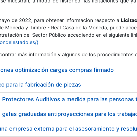
se muestran, a modo de histórico, las licitaciones que ya
 mayo de 2022, para obtener información respecto a
Licita
de Moneda y Timbre - Real Casa de la Moneda, puede acced
ratación del Sector Público accediendo en el siguiente lin
r
iondelestado.es/)
ontrar más información y algunos de los procedimientos 
iones optimización cargas compras firmado
 para la fabricación de piezas
tar