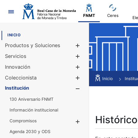
Navegación
FNMT
Ceres
El
INICIO
Productos y Soluciones
Mostrar/Ocul
Servicios
Mostrar/Ocul
Innovación
Mostrar/Ocul
Coleccionista
Mostrar/Ocul
Inicio
Institu
Institución
Mostrar/Ocul
130 Aniversario FNMT
Información institucional
Histórico
Compromisos
Mostrar/Ocultar
Agenda 2030 y ODS