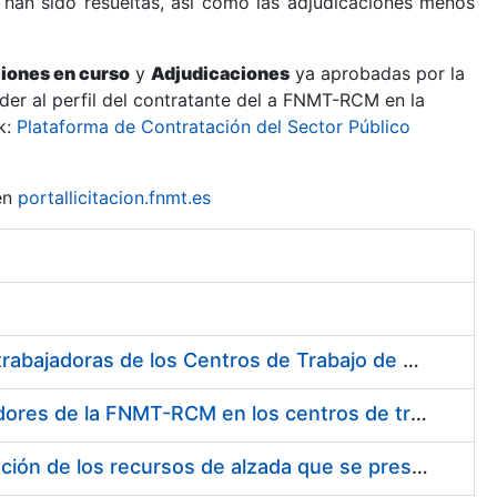
 han sido resueltas, así como las adjudicaciones menos
ciones en curso
y
Adjudicaciones
ya aprobadas por la
er al perfil del contratante del a FNMT-RCM en la
k:
Plataforma de Contratación del Sector Público
en
portallicitacion.fnmt.es
Suministro de Protectores Auditivos a medida para las personas trabajadoras de los Centros de Trabajo de Madrid y Burgos
Suministro de gafas graduadas antiproyecciones para los trabajadores de la FNMT-RCM en los centros de trabajo de Madrid y Burgos
Servicios de una empresa externa para el asesoramiento y resolución de los recursos de alzada que se presentan relacionados con procesos de selección para la FNMT-RCM