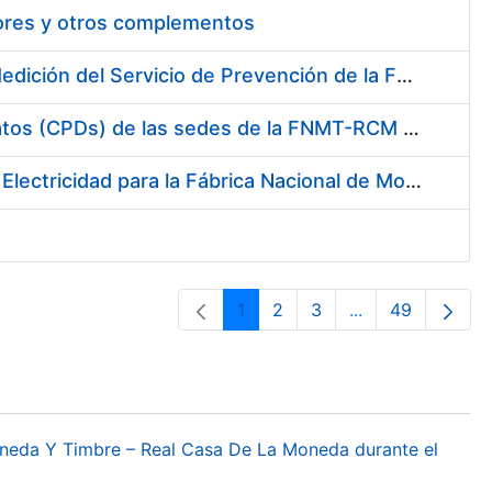
tores y otros complementos
Servicio de Calibración y Verificación Externa de los Equipos de Medición del Servicio de Prevención de la FNMT-RCM
Conexión mediante Fibra Óptica de los Centros de Proceso de Datos (CPDs) de las sedes de la FNMT-RCM de Burgos y Madrid
Contratación de acuerdo marco para el Suministro de Material de Electricidad para la Fábrica Nacional de Moneda y Timbre-Real Casa de la Moneda en su centro de trabajo de Burgos
1
2
3
...
49
Página
Página
Página
Páginas interme
Página
oneda Y Timbre – Real Casa De La Moneda durante el