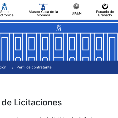
Sede
Museo Casa de la
Escuela de
SIAEN
ectrónica
Moneda
Grabado
tar
tar
tar
tar
ción
Perfil de contratante
tar
 de Licitaciones