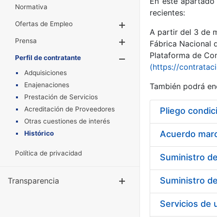
En este apartado 
Normativa
recientes:
Ofertas de Empleo
Mostrar/Ocultar
A partir del 3 de
Prensa
Mostrar/Ocultar
Fábrica Nacional 
Plataforma de Cont
Perfil de contratante
Mostrar/Oculta
(https://contratac
Adquisiciones
Enajenaciones
También podrá enc
Prestación de Servicios
Acreditación de Proveedores
Pliego condic
Otras cuestiones de interés
Acuerdo marco
Histórico
Política de privacidad
Transparencia
Mostrar/Ocul