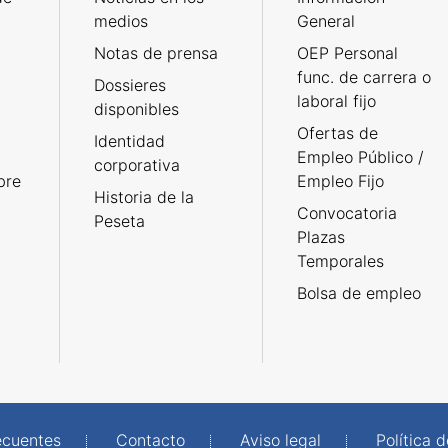
medios
General
Notas de prensa
OEP Personal
func. de carrera o
Dossieres
laboral fijo
disponibles
Ofertas de
Identidad
Empleo Público /
corporativa
bre
Empleo Fijo
Historia de la
Convocatoria
Peseta
Plazas
Temporales
Bolsa de empleo
ecuentes
Contacto
Aviso legal
Política 