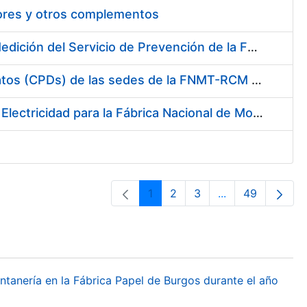
tores y otros complementos
Servicio de Calibración y Verificación Externa de los Equipos de Medición del Servicio de Prevención de la FNMT-RCM
Conexión mediante Fibra Óptica de los Centros de Proceso de Datos (CPDs) de las sedes de la FNMT-RCM de Burgos y Madrid
Contratación de acuerdo marco para el Suministro de Material de Electricidad para la Fábrica Nacional de Moneda y Timbre-Real Casa de la Moneda en su centro de trabajo de Burgos
1
2
3
...
49
Página
Página
Página
Páginas interme
Página
ontanería en la Fábrica Papel de Burgos durante el año