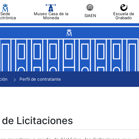
Sede
Museo Casa de la
Escuela de
SIAEN
ectrónica
Moneda
Grabado
tar
tar
tar
tar
ción
Perfil de contratante
tar
 de Licitaciones