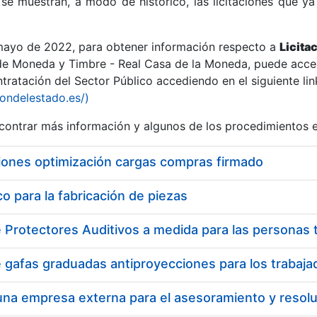
se muestran, a modo de histórico, las licitaciones que ya
 mayo de 2022, para obtener información respecto a
Licita
de Moneda y Timbre - Real Casa de la Moneda, puede acced
ratación del Sector Público accediendo en el siguiente lin
r
iondelestado.es/)
ontrar más información y algunos de los procedimientos 
iones optimización cargas compras firmado
 para la fabricación de piezas
tar