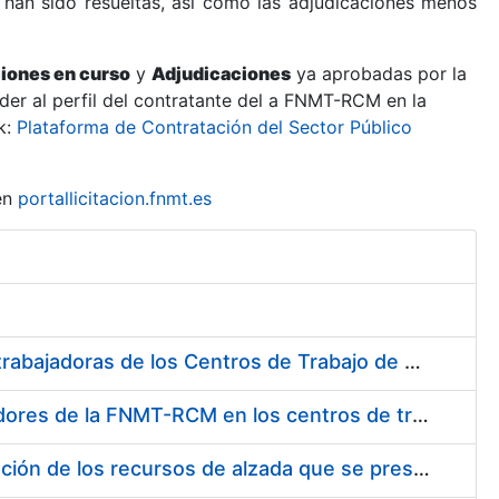
 han sido resueltas, así como las adjudicaciones menos
ciones en curso
y
Adjudicaciones
ya aprobadas por la
er al perfil del contratante del a FNMT-RCM en la
k:
Plataforma de Contratación del Sector Público
en
portallicitacion.fnmt.es
Suministro de Protectores Auditivos a medida para las personas trabajadoras de los Centros de Trabajo de Madrid y Burgos
Suministro de gafas graduadas antiproyecciones para los trabajadores de la FNMT-RCM en los centros de trabajo de Madrid y Burgos
Servicios de una empresa externa para el asesoramiento y resolución de los recursos de alzada que se presentan relacionados con procesos de selección para la FNMT-RCM