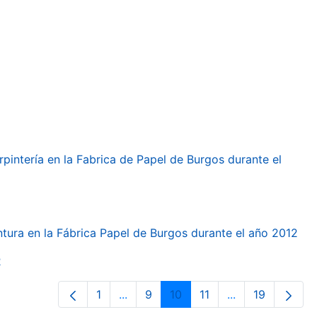
arpintería en la Fabrica de Papel de Burgos durante el
intura en la Fábrica Papel de Burgos durante el año 2012
2
1
...
9
10
11
...
19
Página
Páginas intermedias Use TAB para d
Página
Página
Página
Páginas interme
Página