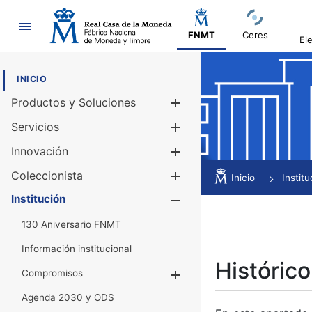
Navegación
FNMT
Ceres
El
INICIO
Productos y Soluciones
Mostrar/Ocul
Servicios
Mostrar/Ocul
Innovación
Mostrar/Ocul
Coleccionista
Mostrar/Ocul
Inicio
Institu
Institución
Mostrar/Ocul
130 Aniversario FNMT
Información institucional
Histórico
Compromisos
Mostrar/Ocultar
Agenda 2030 y ODS