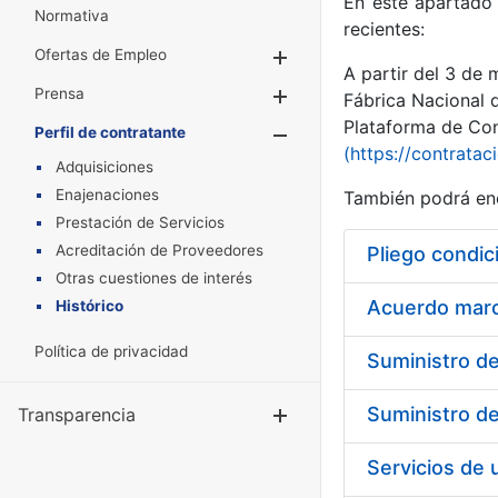
En este apartado 
Normativa
recientes:
Ofertas de Empleo
Mostrar/Ocultar
A partir del 3 de
Prensa
Mostrar/Ocultar
Fábrica Nacional 
Plataforma de Cont
Perfil de contratante
Mostrar/Oculta
(https://contratac
Adquisiciones
Enajenaciones
También podrá enc
Prestación de Servicios
Acreditación de Proveedores
Pliego condic
Otras cuestiones de interés
Acuerdo marco
Histórico
Política de privacidad
Transparencia
Mostrar/Ocul