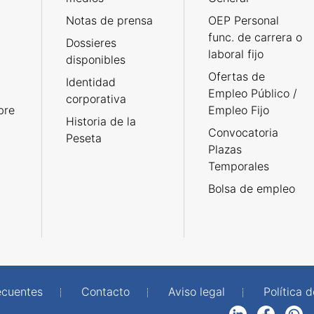
Notas de prensa
OEP Personal
func. de carrera o
Dossieres
laboral fijo
disponibles
Ofertas de
Identidad
Empleo Público /
corporativa
bre
Empleo Fijo
Historia de la
Convocatoria
Peseta
Plazas
Temporales
Bolsa de empleo
ecuentes
Contacto
Aviso legal
Política 