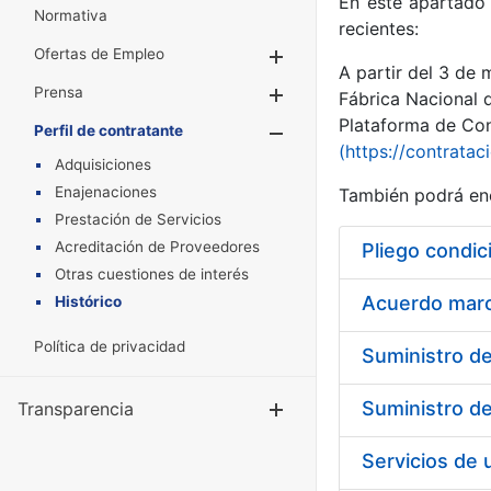
En este apartado 
Normativa
recientes:
Ofertas de Empleo
Mostrar/Ocultar
A partir del 3 de
Prensa
Mostrar/Ocultar
Fábrica Nacional 
Plataforma de Cont
Perfil de contratante
Mostrar/Oculta
(https://contratac
Adquisiciones
Enajenaciones
También podrá enc
Prestación de Servicios
Acreditación de Proveedores
Pliego condic
Otras cuestiones de interés
Acuerdo marco
Histórico
Política de privacidad
Transparencia
Mostrar/Ocul