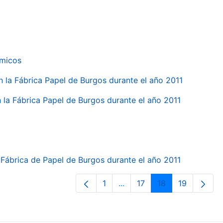
ímicos
en la Fábrica Papel de Burgos durante el año 2011
en la Fábrica Papel de Burgos durante el año 2011
la Fábrica de Papel de Burgos durante el año 2011
1
...
17
18
19
Página
Páginas intermedias Use T
Página
Página
Página