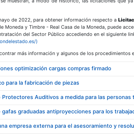
se muestran, a modo de histórico, las licitaciones que ya
 mayo de 2022, para obtener información respecto a
Licita
de Moneda y Timbre - Real Casa de la Moneda, puede acced
ratación del Sector Público accediendo en el siguiente lin
r
iondelestado.es/)
ontrar más información y algunos de los procedimientos 
iones optimización cargas compras firmado
 para la fabricación de piezas
tar