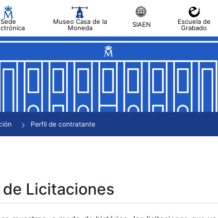
Sede
Museo Casa de la
Escuela de
SIAEN
ectrónica
Moneda
Grabado
tar
tar
tar
tar
ción
Perfil de contratante
tar
 de Licitaciones