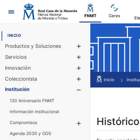
Navegación
FNMT
Ceres
El
INICIO
Productos y Soluciones
Mostrar/Ocul
Servicios
Mostrar/Ocul
Innovación
Mostrar/Ocul
Coleccionista
Mostrar/Ocul
Inicio
Institu
Institución
Mostrar/Ocul
130 Aniversario FNMT
Información institucional
Histórico
Compromisos
Mostrar/Ocultar
Agenda 2030 y ODS