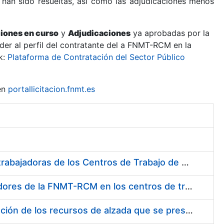
 han sido resueltas, así como las adjudicaciones menos
ciones en curso
y
Adjudicaciones
ya aprobadas por la
er al perfil del contratante del a FNMT-RCM en la
k:
Plataforma de Contratación del Sector Público
en
portallicitacion.fnmt.es
Suministro de Protectores Auditivos a medida para las personas trabajadoras de los Centros de Trabajo de Madrid y Burgos
Suministro de gafas graduadas antiproyecciones para los trabajadores de la FNMT-RCM en los centros de trabajo de Madrid y Burgos
Servicios de una empresa externa para el asesoramiento y resolución de los recursos de alzada que se presentan relacionados con procesos de selección para la FNMT-RCM