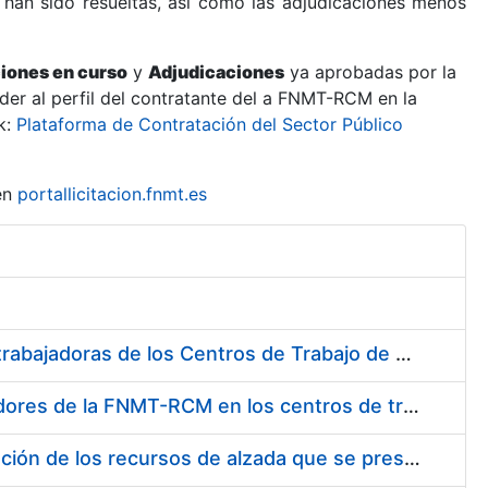
 han sido resueltas, así como las adjudicaciones menos
ciones en curso
y
Adjudicaciones
ya aprobadas por la
er al perfil del contratante del a FNMT-RCM en la
k:
Plataforma de Contratación del Sector Público
en
portallicitacion.fnmt.es
Suministro de Protectores Auditivos a medida para las personas trabajadoras de los Centros de Trabajo de Madrid y Burgos
Suministro de gafas graduadas antiproyecciones para los trabajadores de la FNMT-RCM en los centros de trabajo de Madrid y Burgos
Servicios de una empresa externa para el asesoramiento y resolución de los recursos de alzada que se presentan relacionados con procesos de selección para la FNMT-RCM