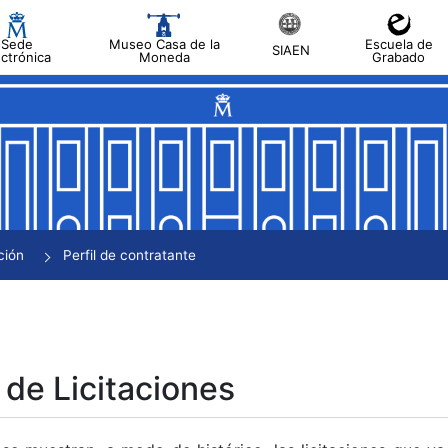
Sede
Museo Casa de la
Escuela de
SIAEN
ectrónica
Moneda
Grabado
tar
tar
tar
tar
ción
Perfil de contratante
tar
 de Licitaciones