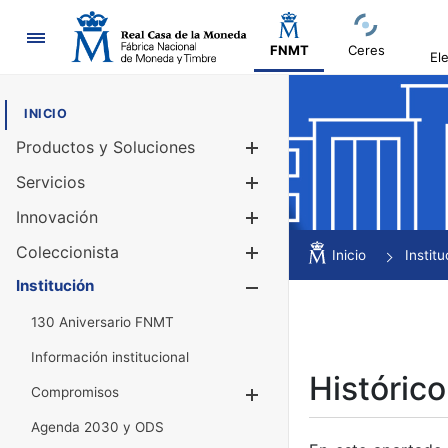
Navegación
FNMT
Ceres
El
INICIO
Productos y Soluciones
Mostrar/Ocul
Servicios
Mostrar/Ocul
Innovación
Mostrar/Ocul
Coleccionista
Mostrar/Ocul
Inicio
Institu
Institución
Mostrar/Ocul
130 Aniversario FNMT
Información institucional
Histórico
Compromisos
Mostrar/Ocultar
Agenda 2030 y ODS