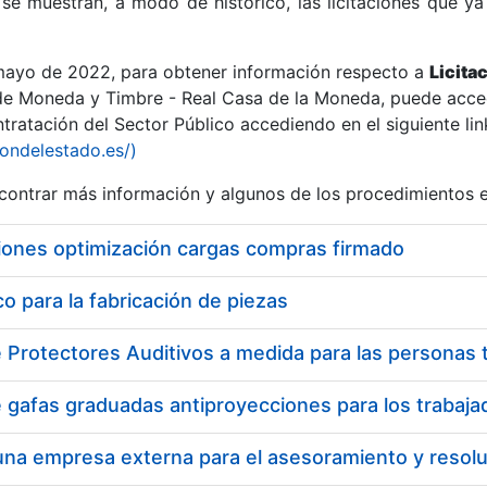
se muestran, a modo de histórico, las licitaciones que ya
 mayo de 2022, para obtener información respecto a
Licita
de Moneda y Timbre - Real Casa de la Moneda, puede acced
ratación del Sector Público accediendo en el siguiente lin
r
iondelestado.es/)
ontrar más información y algunos de los procedimientos 
iones optimización cargas compras firmado
 para la fabricación de piezas
tar