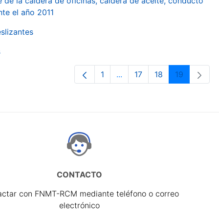
 de la caldera de oficinas, caldera de aceite, conducto
te el año 2011
slizantes
s
1
...
17
18
19
Página
Páginas intermedias Use T
Página
Página
Página
CONTACTO
actar con FNMT-RCM mediante teléfono o correo
electrónico