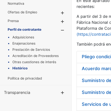
En este apartado 
Normativa
recientes:
Ofertas de Empleo
Mostrar/Ocultar
A partir del 3 de
Prensa
Mostrar/Ocultar
Fábrica Nacional 
Plataforma de Cont
Perfil de contratante
Mostrar/Oculta
(https://contratac
Adquisiciones
Enajenaciones
También podrá enc
Prestación de Servicios
Acreditación de Proveedores
Pliego condic
Otras cuestiones de interés
Acuerdo marco
Histórico
Política de privacidad
Transparencia
Mostrar/Ocul