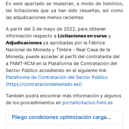
En este apartado se muestran, a modo de histórico,
las licitaciones que ya han sido resueltas, así como
Mostrar/Ocultar
las adjudicaciones menos recientes:
Mostrar/Ocultar
A partir del 3 de mayo de 2022, para obtener
información respecto a
Mostrar/Ocultar
Licitaciones en curso
y
Adjudicaciones
ya aprobadas por la Fábrica
Nacional de Moneda y Timbre - Real Casa de la
Moneda, puede acceder al perfil del contratante del
a FNMT-RCM en la Plataforma de Contratación del
Sector Público accediendo en el siguiente link:
Plataforma de Contratación del Sector Público
(https://contrataciondelestado.es/)
También podrá encontrar más información y algunos
de los procedimientos en
portallicitacion.fnmt.es
Mostrar/Ocultar
Pliego condiciones optimización cargas compras firmado