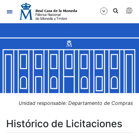
Navegación
Mostrar/Ocultar
Mostrar/Ocultar
Mostrar/Ocultar
Mostrar/Ocultar
Mostrar/Ocultar
Unidad responsable: Departamento de Compras
Histórico de Licitaciones
Mostrar/Ocultar