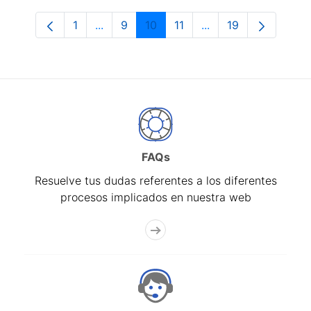
1
...
9
10
11
...
19
Página
Páginas intermedias Use TAB para despl
Página
Página
Página
Páginas intermedias
Página
FAQs
Resuelve tus dudas referentes a los diferentes
procesos implicados en nuestra web