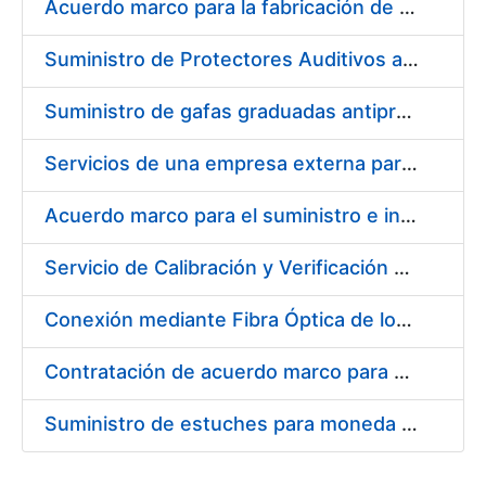
Acuerdo marco para la fabricación de piezas
Suministro de Protectores Auditivos a medida para las personas trabajadoras de los Centros de Trabajo de Madrid y Burgos
Suministro de gafas graduadas antiproyecciones para los trabajadores de la FNMT-RCM en los centros de trabajo de Madrid y Burgos
Servicios de una empresa externa para el asesoramiento y resolución de los recursos de alzada que se presentan relacionados con procesos de selección para la FNMT-RCM
Acuerdo marco para el suministro e instalación de persianas, estores y otros complementos
Servicio de Calibración y Verificación Externa de los Equipos de Medición del Servicio de Prevención de la FNMT-RCM
Conexión mediante Fibra Óptica de los Centros de Proceso de Datos (CPDs) de las sedes de la FNMT-RCM de Burgos y Madrid
Contratación de acuerdo marco para el Suministro de Material de Electricidad para la Fábrica Nacional de Moneda y Timbre-Real Casa de la Moneda en su centro de trabajo de Burgos
Suministro de estuches para moneda de 30 €