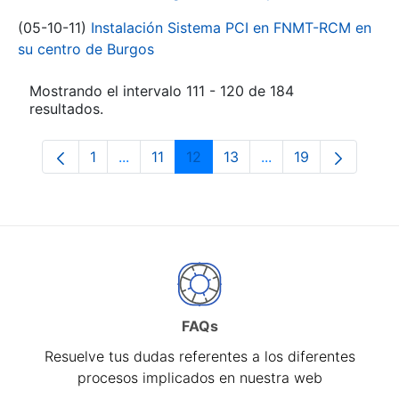
(05-10-11)
Instalación Sistema PCI en FNMT-RCM en
su centro de Burgos
Mostrando el intervalo 111 - 120 de 184
resultados.
1
...
11
12
13
...
19
Página
Páginas intermedias Use TAB para despl
Página
Página
Página
Páginas intermedia
Página
FAQs
Resuelve tus dudas referentes a los diferentes
procesos implicados en nuestra web