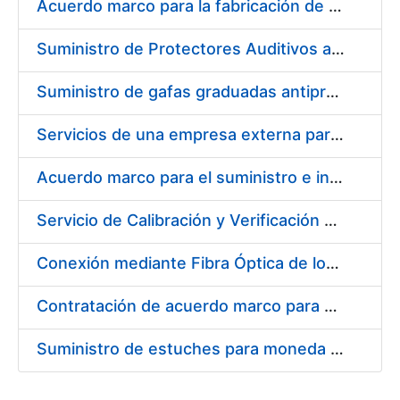
Acuerdo marco para la fabricación de piezas
Suministro de Protectores Auditivos a medida para las personas trabajadoras de los Centros de Trabajo de Madrid y Burgos
Suministro de gafas graduadas antiproyecciones para los trabajadores de la FNMT-RCM en los centros de trabajo de Madrid y Burgos
Servicios de una empresa externa para el asesoramiento y resolución de los recursos de alzada que se presentan relacionados con procesos de selección para la FNMT-RCM
Acuerdo marco para el suministro e instalación de persianas, estores y otros complementos
Servicio de Calibración y Verificación Externa de los Equipos de Medición del Servicio de Prevención de la FNMT-RCM
Conexión mediante Fibra Óptica de los Centros de Proceso de Datos (CPDs) de las sedes de la FNMT-RCM de Burgos y Madrid
Contratación de acuerdo marco para el Suministro de Material de Electricidad para la Fábrica Nacional de Moneda y Timbre-Real Casa de la Moneda en su centro de trabajo de Burgos
Suministro de estuches para moneda de 30 €