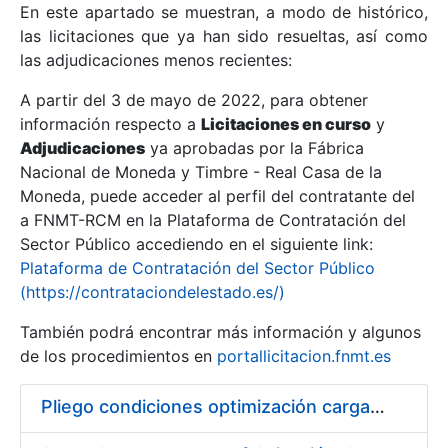
En este apartado se muestran, a modo de histórico,
las licitaciones que ya han sido resueltas, así como
Mostrar/Ocultar
las adjudicaciones menos recientes:
Mostrar/Ocultar
A partir del 3 de mayo de 2022, para obtener
información respecto a
Mostrar/Ocultar
Licitaciones en curso
y
Adjudicaciones
ya aprobadas por la Fábrica
Nacional de Moneda y Timbre - Real Casa de la
Moneda, puede acceder al perfil del contratante del
a FNMT-RCM en la Plataforma de Contratación del
Sector Público accediendo en el siguiente link:
Plataforma de Contratación del Sector Público
(https://contrataciondelestado.es/)
También podrá encontrar más información y algunos
de los procedimientos en
portallicitacion.fnmt.es
Mostrar/Ocultar
Pliego condiciones optimización cargas compras firmado