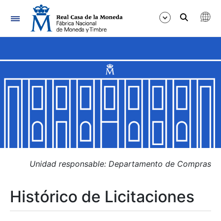
Navegación
Mostrar/Ocultar
Mostrar/Ocultar
Mostrar/Ocultar
Mostrar/Ocultar
Mostrar/Ocultar
Unidad responsable: Departamento de Compras
Histórico de Licitaciones
Mostrar/Ocultar