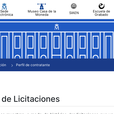
Sede
Museo Casa de la
Escuela de
SIAEN
ectrónica
Moneda
Grabado
tar
tar
tar
tar
ción
Perfil de contratante
tar
 de Licitaciones