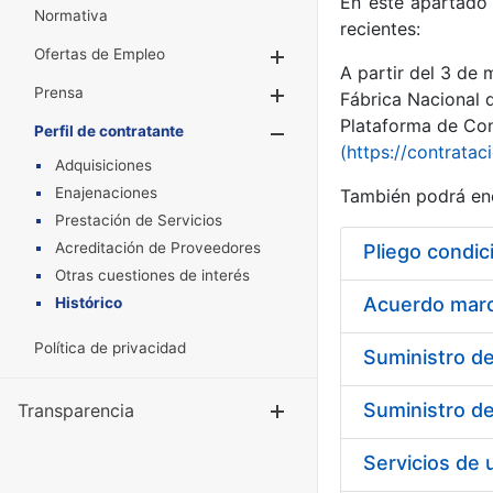
En este apartado 
Normativa
recientes:
Ofertas de Empleo
Mostrar/Ocultar
A partir del 3 de
Prensa
Mostrar/Ocultar
Fábrica Nacional 
Plataforma de Cont
Perfil de contratante
Mostrar/Oculta
(https://contratac
Adquisiciones
Enajenaciones
También podrá enc
Prestación de Servicios
Acreditación de Proveedores
Pliego condic
Otras cuestiones de interés
Acuerdo marco
Histórico
Política de privacidad
Transparencia
Mostrar/Ocul