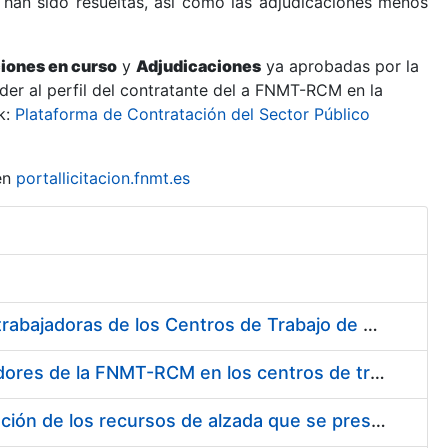
 han sido resueltas, así como las adjudicaciones menos
ciones en curso
y
Adjudicaciones
ya aprobadas por la
er al perfil del contratante del a FNMT-RCM en la
k:
Plataforma de Contratación del Sector Público
en
portallicitacion.fnmt.es
Suministro de Protectores Auditivos a medida para las personas trabajadoras de los Centros de Trabajo de Madrid y Burgos
Suministro de gafas graduadas antiproyecciones para los trabajadores de la FNMT-RCM en los centros de trabajo de Madrid y Burgos
Servicios de una empresa externa para el asesoramiento y resolución de los recursos de alzada que se presentan relacionados con procesos de selección para la FNMT-RCM