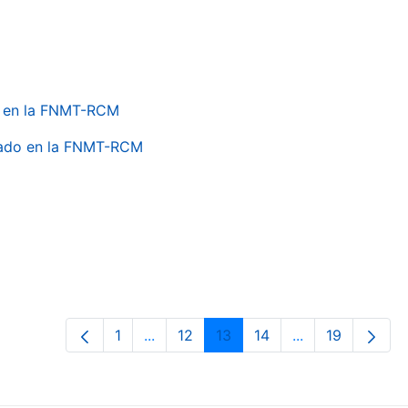
do en la FNMT-RCM
onado en la FNMT-RCM
1
...
12
13
14
...
19
Página
Páginas intermedias Use TAB para de
Página
Página
Página
Páginas interme
Página