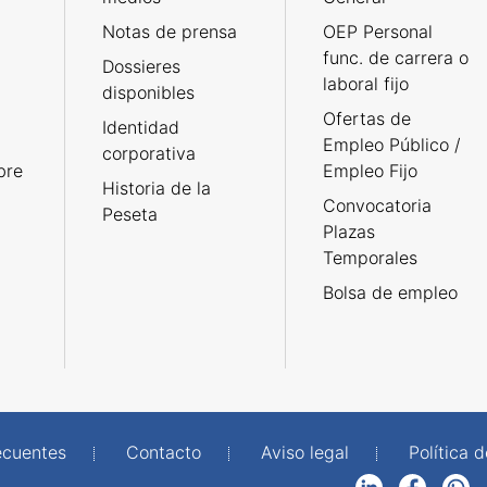
Notas de prensa
OEP Personal
func. de carrera o
Dossieres
laboral fijo
disponibles
Ofertas de
Identidad
Empleo Público /
corporativa
bre
Empleo Fijo
Historia de la
Convocatoria
Peseta
Plazas
Temporales
Bolsa de empleo
ecuentes
Contacto
Aviso legal
Política 