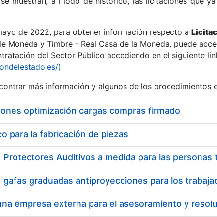
se muestran, a modo de histórico, las licitaciones que ya
 mayo de 2022, para obtener información respecto a
Licita
de Moneda y Timbre - Real Casa de la Moneda, puede acced
ratación del Sector Público accediendo en el siguiente lin
r
iondelestado.es/)
ontrar más información y algunos de los procedimientos 
iones optimización cargas compras firmado
 para la fabricación de piezas
tar