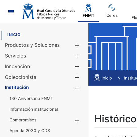
Navegación
FNMT
Ceres
El
INICIO
Productos y Soluciones
Mostrar/Ocul
Servicios
Mostrar/Ocul
Innovación
Mostrar/Ocul
Coleccionista
Mostrar/Ocul
Inicio
Institu
Institución
Mostrar/Ocul
130 Aniversario FNMT
Información institucional
Histórico
Compromisos
Mostrar/Ocultar
Agenda 2030 y ODS