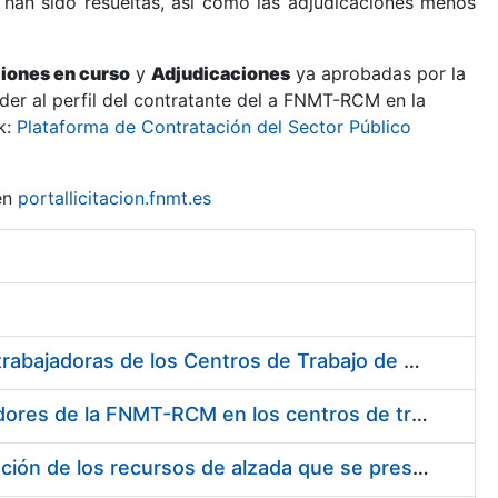
 han sido resueltas, así como las adjudicaciones menos
ciones en curso
y
Adjudicaciones
ya aprobadas por la
er al perfil del contratante del a FNMT-RCM en la
k:
Plataforma de Contratación del Sector Público
en
portallicitacion.fnmt.es
Suministro de Protectores Auditivos a medida para las personas trabajadoras de los Centros de Trabajo de Madrid y Burgos
Suministro de gafas graduadas antiproyecciones para los trabajadores de la FNMT-RCM en los centros de trabajo de Madrid y Burgos
Servicios de una empresa externa para el asesoramiento y resolución de los recursos de alzada que se presentan relacionados con procesos de selección para la FNMT-RCM