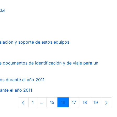
RCM
alación y soporte de estos equipos
e documentos de identificación y de viaje para un
gos durante el año 2011
ante el año 2011
1
...
15
16
17
18
19
Página
Páginas intermedias Use TAB para des
Página
Página
Página
Página
Página