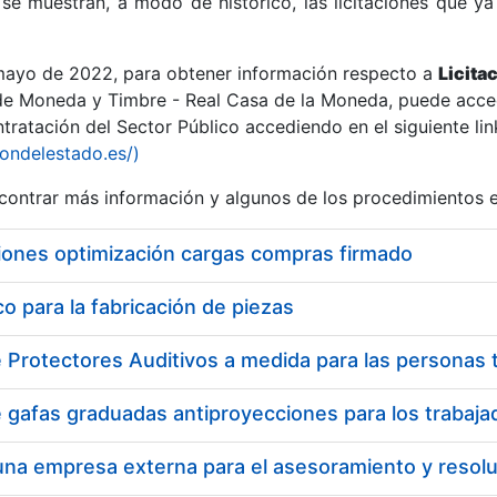
se muestran, a modo de histórico, las licitaciones que ya
 mayo de 2022, para obtener información respecto a
Licita
de Moneda y Timbre - Real Casa de la Moneda, puede acced
ratación del Sector Público accediendo en el siguiente lin
r
iondelestado.es/)
ontrar más información y algunos de los procedimientos 
iones optimización cargas compras firmado
 para la fabricación de piezas
tar