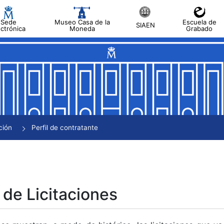
Sede
Museo Casa de la
Escuela de
SIAEN
ectrónica
Moneda
Grabado
tar
tar
tar
tar
ción
Perfil de contratante
tar
 de Licitaciones