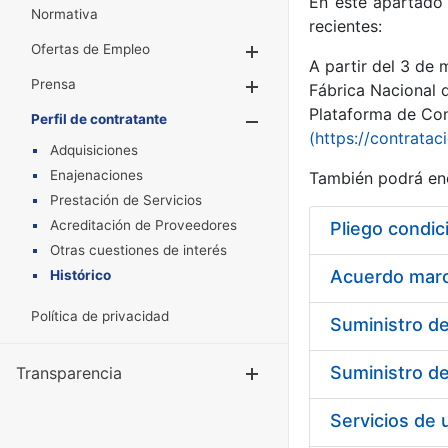
En este apartado 
Normativa
recientes:
Ofertas de Empleo
Mostrar/Ocultar
A partir del 3 de
Prensa
Mostrar/Ocultar
Fábrica Nacional 
Plataforma de Cont
Perfil de contratante
Mostrar/Oculta
(https://contratac
Adquisiciones
Enajenaciones
También podrá enc
Prestación de Servicios
Acreditación de Proveedores
Pliego condic
Otras cuestiones de interés
Acuerdo marco
Histórico
Política de privacidad
Transparencia
Mostrar/Ocul