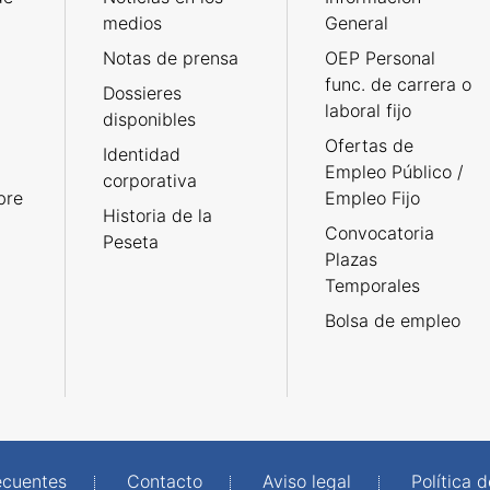
medios
General
Notas de prensa
OEP Personal
func. de carrera o
Dossieres
laboral fijo
disponibles
Ofertas de
Identidad
Empleo Público /
corporativa
bre
Empleo Fijo
Historia de la
Convocatoria
Peseta
Plazas
Temporales
Bolsa de empleo
ecuentes
Contacto
Aviso legal
Política 