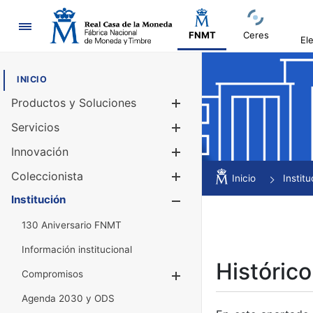
Navegación
FNMT
Ceres
El
INICIO
Productos y Soluciones
Mostrar/Ocul
Servicios
Mostrar/Ocul
Innovación
Mostrar/Ocul
Coleccionista
Mostrar/Ocul
Inicio
Institu
Institución
Mostrar/Ocul
130 Aniversario FNMT
Información institucional
Histórico
Compromisos
Mostrar/Ocultar
Agenda 2030 y ODS