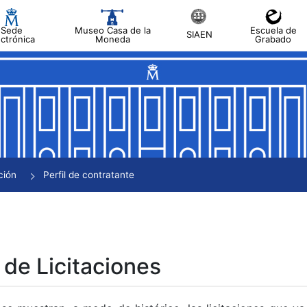
Sede
Museo Casa de la
Escuela de
SIAEN
ectrónica
Moneda
Grabado
tar
tar
tar
tar
ción
Perfil de contratante
tar
 de Licitaciones