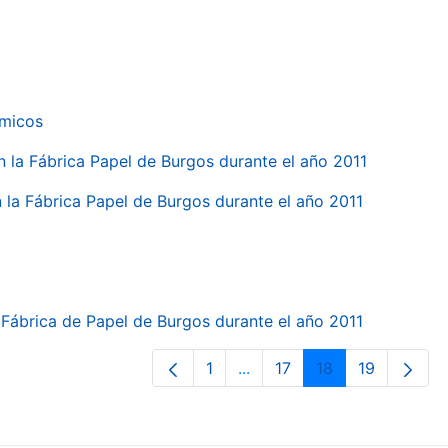
ímicos
en la Fábrica Papel de Burgos durante el año 2011
en la Fábrica Papel de Burgos durante el año 2011
la Fábrica de Papel de Burgos durante el año 2011
1
...
17
18
19
Página
Páginas intermedias Use T
Página
Página
Página