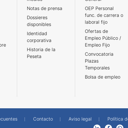
Notas de prensa
OEP Personal
func. de carrera o
Dossieres
laboral fijo
disponibles
Ofertas de
Identidad
Empleo Público /
corporativa
bre
Empleo Fijo
Historia de la
Convocatoria
Peseta
Plazas
Temporales
Bolsa de empleo
ecuentes
Contacto
Aviso legal
Política 