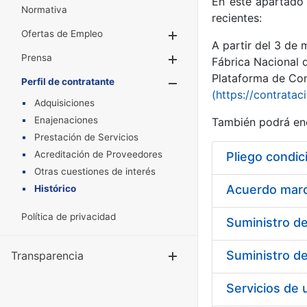
En este apartado 
Normativa
recientes:
Ofertas de Empleo
Mostrar/Ocultar
A partir del 3 de
Prensa
Mostrar/Ocultar
Fábrica Nacional 
Plataforma de Cont
Perfil de contratante
Mostrar/Oculta
(https://contratac
Adquisiciones
Enajenaciones
También podrá enc
Prestación de Servicios
Acreditación de Proveedores
Pliego condic
Otras cuestiones de interés
Acuerdo marco
Histórico
Política de privacidad
Transparencia
Mostrar/Ocul