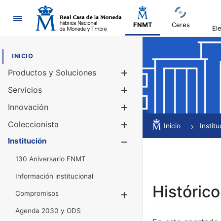
Navegación
FNMT
Ceres
El
INICIO
Productos y Soluciones
Mostrar/Ocul
Servicios
Mostrar/Ocul
Innovación
Mostrar/Ocul
Coleccionista
Mostrar/Ocul
Inicio
Institu
Institución
Mostrar/Ocul
130 Aniversario FNMT
Información institucional
Histórico
Compromisos
Mostrar/Ocultar
Agenda 2030 y ODS