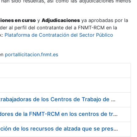
 han sido resueltas, así como las adjudicaciones menos
ciones en curso
y
Adjudicaciones
ya aprobadas por la
er al perfil del contratante del a FNMT-RCM en la
k:
Plataforma de Contratación del Sector Público
en
portallicitacion.fnmt.es
Suministro de Protectores Auditivos a medida para las personas trabajadoras de los Centros de Trabajo de Madrid y Burgos
Suministro de gafas graduadas antiproyecciones para los trabajadores de la FNMT-RCM en los centros de trabajo de Madrid y Burgos
Servicios de una empresa externa para el asesoramiento y resolución de los recursos de alzada que se presentan relacionados con procesos de selección para la FNMT-RCM