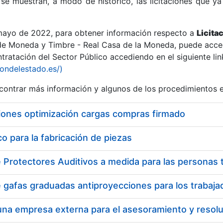
se muestran, a modo de histórico, las licitaciones que ya
 mayo de 2022, para obtener información respecto a
Licita
de Moneda y Timbre - Real Casa de la Moneda, puede acced
ratación del Sector Público accediendo en el siguiente lin
r
iondelestado.es/)
ontrar más información y algunos de los procedimientos 
iones optimización cargas compras firmado
 para la fabricación de piezas
tar