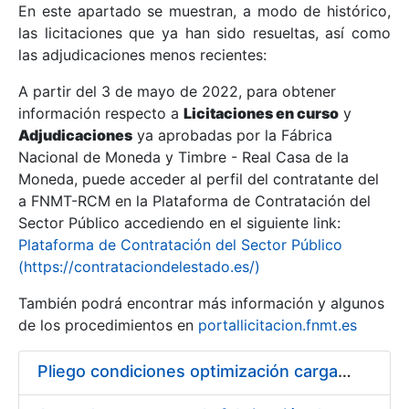
En este apartado se muestran, a modo de histórico,
las licitaciones que ya han sido resueltas, así como
Mostrar/Ocultar
las adjudicaciones menos recientes:
Mostrar/Ocultar
A partir del 3 de mayo de 2022, para obtener
información respecto a
Mostrar/Ocultar
Licitaciones en curso
y
Adjudicaciones
ya aprobadas por la Fábrica
Nacional de Moneda y Timbre - Real Casa de la
Moneda, puede acceder al perfil del contratante del
a FNMT-RCM en la Plataforma de Contratación del
Sector Público accediendo en el siguiente link:
Plataforma de Contratación del Sector Público
(https://contrataciondelestado.es/)
También podrá encontrar más información y algunos
de los procedimientos en
portallicitacion.fnmt.es
Mostrar/Ocultar
Pliego condiciones optimización cargas compras firmado