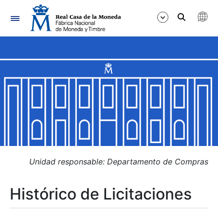
Navegación
Mostrar/Ocultar
Mostrar/Ocultar
Mostrar/Ocultar
Mostrar/Ocultar
Mostrar/Ocultar
Unidad responsable: Departamento de Compras
Histórico de Licitaciones
Mostrar/Ocultar