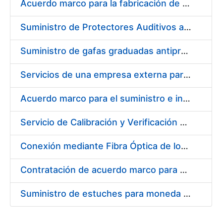
Acuerdo marco para la fabricación de piezas
Suministro de Protectores Auditivos a medida para las personas trabajadoras de los Centros de Trabajo de Madrid y Burgos
Suministro de gafas graduadas antiproyecciones para los trabajadores de la FNMT-RCM en los centros de trabajo de Madrid y Burgos
Servicios de una empresa externa para el asesoramiento y resolución de los recursos de alzada que se presentan relacionados con procesos de selección para la FNMT-RCM
Acuerdo marco para el suministro e instalación de persianas, estores y otros complementos
Servicio de Calibración y Verificación Externa de los Equipos de Medición del Servicio de Prevención de la FNMT-RCM
Conexión mediante Fibra Óptica de los Centros de Proceso de Datos (CPDs) de las sedes de la FNMT-RCM de Burgos y Madrid
Contratación de acuerdo marco para el Suministro de Material de Electricidad para la Fábrica Nacional de Moneda y Timbre-Real Casa de la Moneda en su centro de trabajo de Burgos
Suministro de estuches para moneda de 30 €