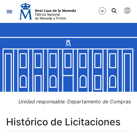
Navegación
Mostrar/Ocultar
Mostrar/Ocultar
Mostrar/Ocultar
Mostrar/Ocultar
Mostrar/Ocultar
Unidad responsable: Departamento de Compras
Histórico de Licitaciones
Mostrar/Ocultar