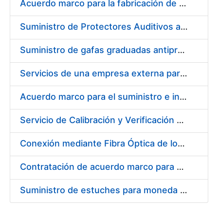
Acuerdo marco para la fabricación de piezas
Suministro de Protectores Auditivos a medida para las personas trabajadoras de los Centros de Trabajo de Madrid y Burgos
Suministro de gafas graduadas antiproyecciones para los trabajadores de la FNMT-RCM en los centros de trabajo de Madrid y Burgos
Servicios de una empresa externa para el asesoramiento y resolución de los recursos de alzada que se presentan relacionados con procesos de selección para la FNMT-RCM
Acuerdo marco para el suministro e instalación de persianas, estores y otros complementos
Servicio de Calibración y Verificación Externa de los Equipos de Medición del Servicio de Prevención de la FNMT-RCM
Conexión mediante Fibra Óptica de los Centros de Proceso de Datos (CPDs) de las sedes de la FNMT-RCM de Burgos y Madrid
Contratación de acuerdo marco para el Suministro de Material de Electricidad para la Fábrica Nacional de Moneda y Timbre-Real Casa de la Moneda en su centro de trabajo de Burgos
Suministro de estuches para moneda de 30 €