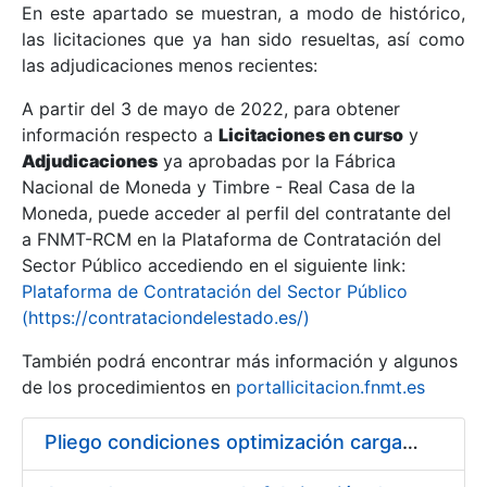
En este apartado se muestran, a modo de histórico,
las licitaciones que ya han sido resueltas, así como
Mostrar/Ocultar
las adjudicaciones menos recientes:
Mostrar/Ocultar
A partir del 3 de mayo de 2022, para obtener
información respecto a
Mostrar/Ocultar
Licitaciones en curso
y
Adjudicaciones
ya aprobadas por la Fábrica
Nacional de Moneda y Timbre - Real Casa de la
Moneda, puede acceder al perfil del contratante del
a FNMT-RCM en la Plataforma de Contratación del
Sector Público accediendo en el siguiente link:
Plataforma de Contratación del Sector Público
(https://contrataciondelestado.es/)
También podrá encontrar más información y algunos
de los procedimientos en
portallicitacion.fnmt.es
Mostrar/Ocultar
Pliego condiciones optimización cargas compras firmado